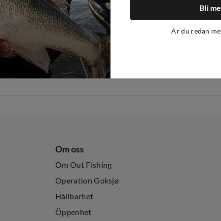
Bli m
Är du redan m
Om oss
Om Out Fishing
Operation Goksjø
Hållbarhet
Öppenhet