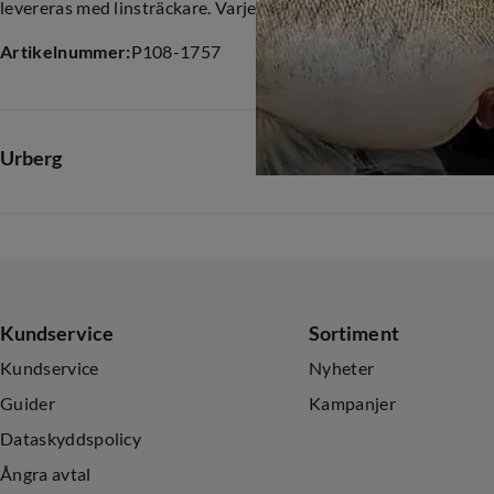
levereras med linsträckare. Varje lina är 3 meter lång.
Artikelnummer
:
P108-1757
Urberg
Kundservice
Sortiment
Kundservice
Nyheter
Guider
Kampanjer
Dataskyddspolicy
Ångra avtal