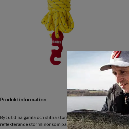
Produktinformation
Byt ut dina gamla och slitna stormlinor mot Guyline Set 4 piece
reflekterande stormlinor som passar både till tält och tarp. Li