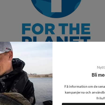
Nytt
Bli m
Få information om de sena
kampanjerna och användba
s från Urberg. Detta är fyra stycken
friluf
norna är flätade i 3 mm polypropen och