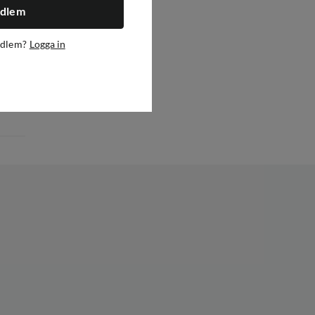
edlem
edlem?
Logga in