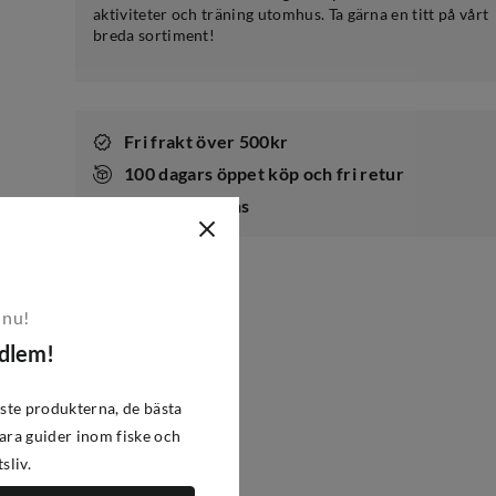
aktiviteter och träning utomhus. Ta gärna en titt på vårt
breda sortiment!
Fri frakt över 500kr
100 dagars öppet köp och fri retur
Snabb leverans
 nu!
edlem!
ste produkterna, de bästa
ra guider inom fiske och
tsliv.