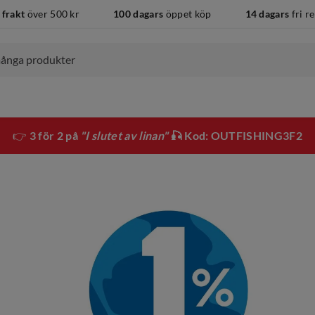
 frakt
över 500 kr
100 dagars
öppet köp
14 dagars
fri r
👉
3 för 2 på
"I slutet av linan"
🎣 Kod: OUTFISHING3F2