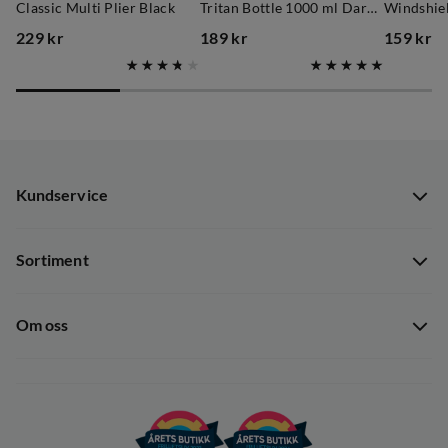
Classic Multi Plier Black
Tritan Bottle 1000 ml Dark Purple
Windshiel
229 kr
189 kr
159 kr
price
price
price
Kundservice
Kundservice
Sortiment
Guider
Nyheter
Dataskyddspolicy
Om oss
Kampanjer
Ångra avtal
Om Out Fishing
Operation Goksjø