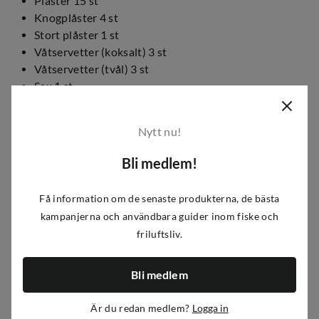
Plåster 15 st
Knogplåster 4 st
Stort plåster 1 st
Våtservetter (koksalt) 3 st
Våtservetter (tvål) 3 st
Sax 1 st
Självhäftande tejp 1 rulle
Pincett 1 st
Nytt nu!
Elastiskt bandage 1 st
PVC handskar 1 par
Bli medlem!
Triangulärt bandage 1 st
Säkerhetsnålar 6 st
Få information om de senaste produkterna, de bästa
Bandage 1 st
kampanjerna och användbara guider inom fiske och
Artikelnummer
:
PL11065
|
P125-
|
125-
friluftsliv.
PC294ONESI
4411
4411
Bli medlem
Egenskaper
Är du redan medlem?
Logga in