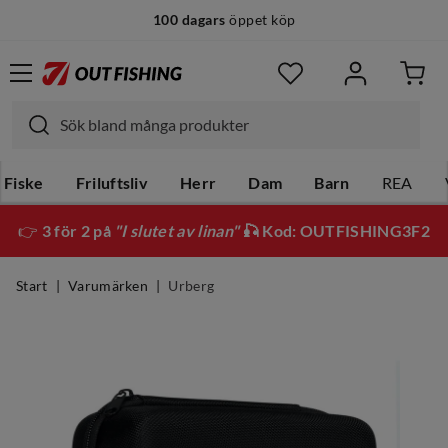
100 dagars
öppet köp
Fiske
Friluftsliv
Herr
Dam
Barn
REA
👉
3 för 2 på
"I slutet av linan"
🎣 Kod: OUTFISHING3F2
Start
Varumärken
Urberg