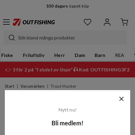
100 dagars
öppet köp
Fiske
Friluftsliv
Herr
Dam
Barn
REA
👉
3 för 2 på
"I slutet av linan"
🎣 Kod: OUTFISHING3F2
Start
Varumärken
Trout Hunter
Trout Hunter
Nytt nu!
Filter
Bli medlem!