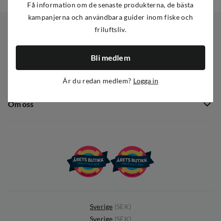
Få information om de senaste produkterna, de bästa
kampanjerna och användbara guider inom fiske och
friluftsliv.
Kundservice
Bli medlem
Kundservice
Sortiment
Är du redan medlem?
Logga in
Guider
Nyheter
Dataskyddspolicy
Om oss
Kampanjer
Ångra avtal
Om Out Fishing
Operation Goksjø
Hållbarhet
Öppenhet
Kundklubb
Sverige
(
SEK
)
Sverige
(
SEK
)