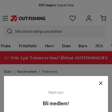
100 dagars
öppet köp
Fiske
Friluftsliv
Herr
Dam
Barn
REA
👉
3 för 2 på
"I slutet av linan"
🎣 Kod: OUTFISHING3F2
Start
Varumärken
Textreme
Textreme
Nytt nu!
Filter
Bli medlem!