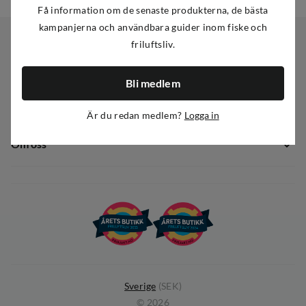
Få information om de senaste produkterna, de bästa
kampanjerna och användbara guider inom fiske och
friluftsliv.
Kundservice
Bli medlem
Kundservice
Sortiment
Guider
Är du redan medlem?
Logga in
Nyheter
Dataskyddspolicy
Om oss
Kampanjer
Ångra avtal
Om Out Fishing
Operation Goksjø
Hållbarhet
Öppenhet
Kundklubb
Sverige
(
SEK
)
©
2026