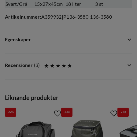
Svart/Grå
15x27x45cm
18 liter
3 st
Artikelnummer
:
A359932
|
P136-3580
|
136-3580
Egenskaper
Leverantörens färgnamn
:
Black
Storlek
:
One size
Recensioner
(
3
)
5.0
Liknande produkter
-22%
-33%
-26%
Baserat på 1 betyg