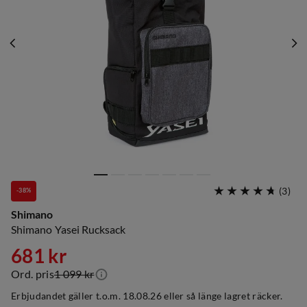
(
3
)
-38%
Shimano
Shimano Yasei Rucksack
681 kr
Ord. pris
1 099 kr
discounted
original
Erbjudandet gäller t.o.m. 18.08.26 eller så länge lagret räcker.
price
price