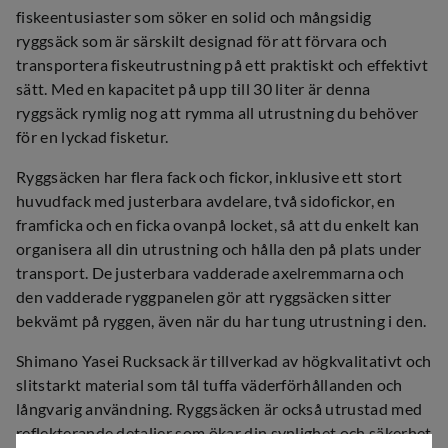
fiskeentusiaster som söker en solid och mångsidig
ryggsäck som är särskilt designad för att förvara och
transportera fiskeutrustning på ett praktiskt och effektivt
sätt. Med en kapacitet på upp till 30 liter är denna
ryggsäck rymlig nog att rymma all utrustning du behöver
för en lyckad fisketur.
Ryggsäcken har flera fack och fickor, inklusive ett stort
huvudfack med justerbara avdelare, två sidofickor, en
framficka och en ficka ovanpå locket, så att du enkelt kan
organisera all din utrustning och hålla den på plats under
transport. De justerbara vadderade axelremmarna och
den vadderade ryggpanelen gör att ryggsäcken sitter
bekvämt på ryggen, även när du har tung utrustning i den.
Shimano Yasei Rucksack är tillverkad av högkvalitativt och
slitstarkt material som tål tuffa väderförhållanden och
långvarig användning. Ryggsäcken är också utrustad med
reflekterande detaljer som ökar din synlighet och säkerhet