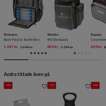
KIMMO JRVENSIVU
3 år sedan
Shimano
Westin
Rapala
Verified by Trustvoice
Back Pack & Tackle Box
W2 Backpack
Countdow
1 247 kr
803 kr
639 kr
1 599 kr
1 199 kr
8
discounted
original
discounted
original
discoun
original
price
price
price
price
price
price
Andra tittade även på
-25%
-53%
-24%