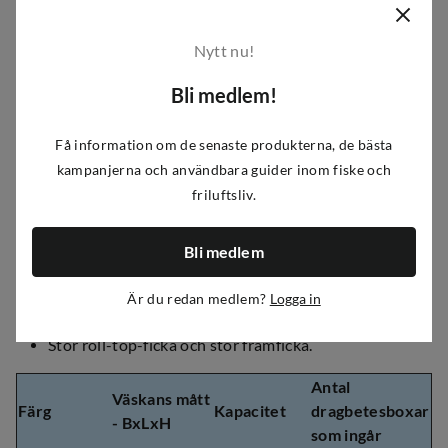
när du går längs vägen på väg till eller från fiskeplatsen.
Sammanfattningsvis är Shimano Yasei Rucksack en pålitlig
Nytt nu!
och praktisk ryggsäck som hjälper dig att hålla all din
Bli medlem!
fiskeutrustning organiserad och skyddad under transport.
Oavsett om du är en erfaren fiskare eller nybörjare hjälper
denna ryggsäck dig att fokusera på fiskeupplevelsen och
Få information om de senaste produkterna, de bästa
inte oroa dig för utrustningen.
kampanjerna och användbara guider inom fiske och
friluftsliv.
Shimano Yasei Rucksack levereras med:
Medium Plan Smart-boxar
Bli medlem
Snabbåtkomstsidor för att komma åt boxar från båda
sidor
Är du redan medlem?
Logga in
OCD-anslutning på framsidan och sidorna
Stor roll-top-ficka och stor framficka.
Antal
Väskans mått
Färg
Kapacitet
dragbetesboxar
- BxLxH
som ingår