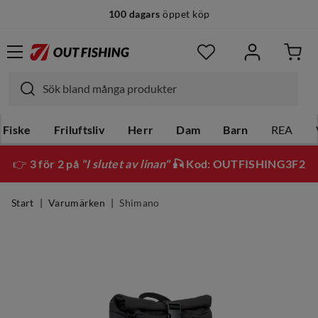
100 dagars
öppet köp
Fiske
Friluftsliv
Herr
Dam
Barn
REA
👉
3 för 2 på
"I slutet av linan"
🎣 Kod: OUTFISHING3F2
Start
Varumärken
Shimano