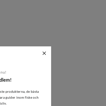
 nu!
edlem!
ste produkterna, de bästa
ra guider inom fiske och
tsliv.