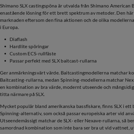
Shimano SLX castingspöna är utvalda från Shimano American Bas
enastående lösning för ett brett spektrum av metoder. Den här 
marknaden eftersom den fina aktionen och de olika modellerna
i Europa.
Diaflash
Hardlite spöringar
Custom ECS-rullfäste
Passar perfekt med SLX baitcast-rullarna
Ger anmärkningsvärt värde. Baitcastingmodellerna matchar k
Baitcasting-rullarna, medan Spinning-modellerna matchar Nexa
en kombination av bra värde, modernt utseende och mångsidig p
titta närmare på SLX.
Mycket populär bland amerikanska bassfiskare, finns SLX i ett 
Spinning-alternativ, som också passar europeiska arter vid anv
Utseendemässigt matchar de SLX- eller Nexave-rullarna, så ber
samordnad kombination som inte bara ser bra ut vid vattnet, u