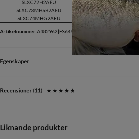
SLXC72H2AEU
Fast
7'2''/
SLXC73MHSB2AEU
Fast
7'3''/
SLXC74MHG2AEU
Moderate
7'3''/
Artikelnummer
:
A482962
|
FS646490
|
409-3450
Egenskaper
Leverantörens färgnamn
:
Black
Storlek
:
6'10 5-10g
Recensioner
(
11
)
Liknande produkter