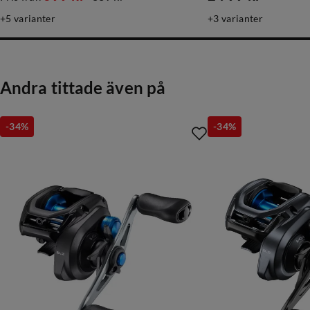
discounted
original
price
5
varianter
3
varianter
price
price
Andra tittade även på
-34%
-34%