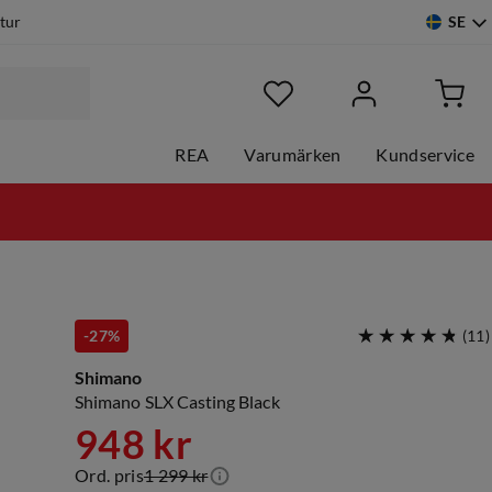
SE
etur
REA
Varumärken
Kundservice
-27%
(
11
)
Shimano
Shimano SLX Casting Black
948 kr
Ord. pris
1 299 kr