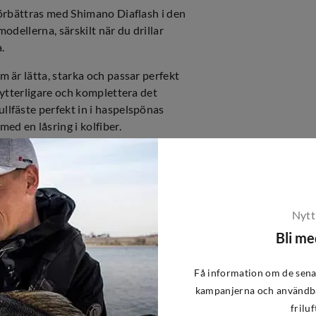
förbättras med Shimano Diaflash i den
odellerna, särskilt när du drillar
a.
 är lätta, starka och passar perfekt
 ytterligare och komplettera det
lfäste perfekt in i haspelspönas
d en låsring i kolfiber.
n nedre delen runt handtagen i
Nytt
ngd
Kastvikt
Delar
Bli m
208cm
5-10g
2
208cm
7-21g
2
Få information om de sena
218cm
7-15g
2
kampanjerna och användba
218cm
7-21g
2
friluf