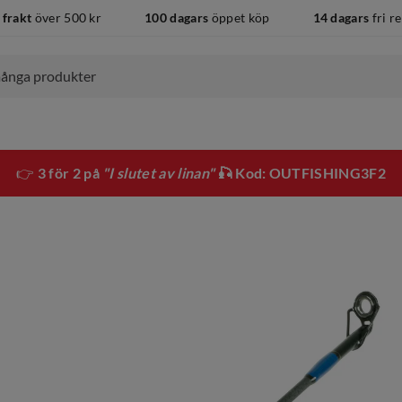
 frakt
över 500 kr
100 dagars
öppet köp
14 dagars
fri r
👉
3 för 2 på
"I slutet av linan"
🎣 Kod: OUTFISHING3F2