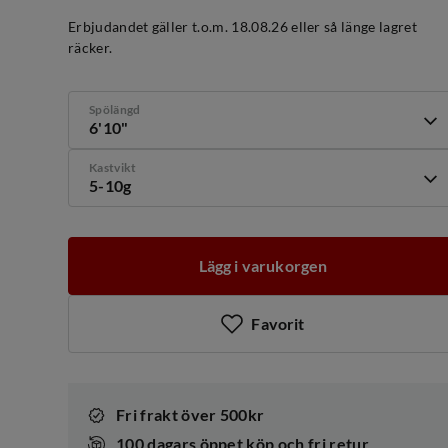
discounted
original
price
price
Erbjudandet gäller t.o.m. 18.08.26 eller så länge lagret
räcker.
Spölängd
6'10"
Kastvikt
5-10g
Lägg i varukorgen
Favorit
Fri frakt över 500kr
100 dagars öppet köp och fri retur