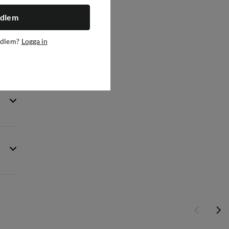
edlem
edlem?
Logga in