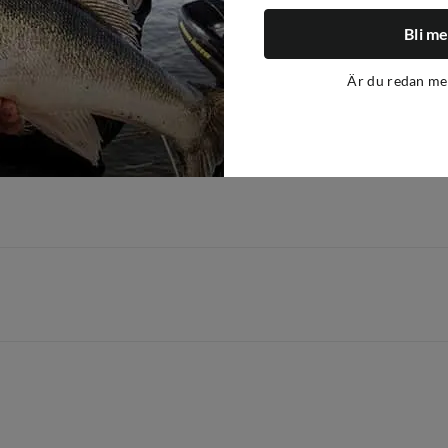
218cm
14-42g
2
221cm
30-120g
2
Bli m
224cm
10-21g
2
Är du redan m