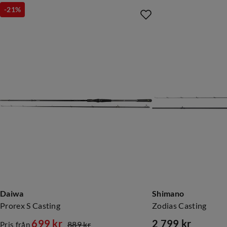
-21%
Daiwa
Shimano
Prorex S Casting
Zodias Casting
699 kr
2 799 kr
889 kr
Pris från