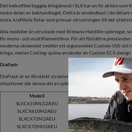
Det helkolfiberbyggda klingämnet i SLX har en fin aktion som 
nedre delen av bakhandtaget. Detta är användbart i de lättare m
stora, kraftfulla fiskar som pressar utrustningen till det ytterst
Alla modeller är utrustade med Shimano Hardlite-spöringar, som
för mono- och multifilamentlinor. För att förbättra prestandan
moderna utseendet smälter ett ergonomiskt Custom VSS-stil rul
klinga, medan Casting-spöna använder en Custom ECS-design me
Diaflash
DiaFlash är en förstärkt struktur som förhindrar vridning i de
situationer där denna del av spöet utsätts för högt tryck.
Modell
Aktion
Spölä
SLXC610MLG2AEU
Moderate
6'10''/
SLXCX610M2AEU
EX-Fast
6'10''/
SLXCX72M2AEU
EX-Fast
7'2''/
SLXCX72MH2AEU
EX-Fast
7'2''/