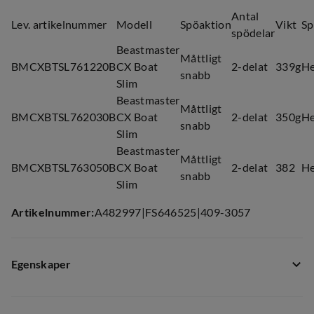
Antal
Lev. artikelnummer
Modell
Spöaktion
Vikt
Sp
spödelar
Beastmaster
Måttligt
BMCXBTSL761220B
CX Boat
2-delat
339g
He
snabb
Slim
Beastmaster
Måttligt
BMCXBTSL762030B
CX Boat
2-delat
350g
He
snabb
Slim
Beastmaster
Måttligt
BMCXBTSL763050B
CX Boat
2-delat
382
He
snabb
Slim
Artikelnummer
:
A482997
|
FS646525
|
409-3057
Egenskaper
Leverantörens färgnamn
:
Black