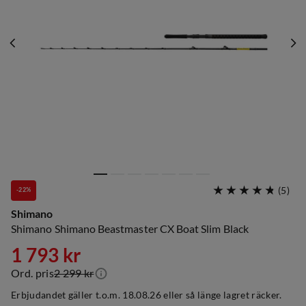
(
5
)
-22%
Shimano
Shimano Shimano Beastmaster CX Boat Slim Black
1 793 kr
Ord. pris
2 299 kr
discounted
original
Erbjudandet gäller t.o.m. 18.08.26 eller så länge lagret räcker.
price
price