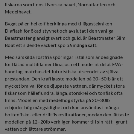
fiskarna som finns i Norska havet, Nordatlanten och
Medelhavet.
Byggt på en helkolfiberklinga med tilläggstekniken
Diaflash för ökad styvhet och avslutat i den vanliga
Beastmaster glansigt svart och guld, är Beastmaster Slim
Boat ett slående vackert spö på många sätt.
Med särskilda rostfria spöringar i stål som är designade
för flätad multifilamentlina, och ett modernt delat EVA-
handtag, matchas det futuristiska utseendet av själva
prestandan. Den kraftigaste modellen på 30–50lb är ett
mycket bra val för de djupaste vattnen, där mycket stora
fiskar som hälleflundra, långa, storskrei och tonfisk ofta
finns. Modellen med medelhög styrka på 20–30lb
erbjuder hög mångsidighet och kan användas i många
bottenfiske- eller driftfiskesituationer, medan den lättaste
modellen på 12–20lb verkligen kommer till sin rätt i grunt
vatten och lättare strömmar.