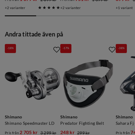
discounted
original
discounted
original
discoun
original
2
varianter
2
varianter
1
variant
price
price
price
price
price
price
Andra tittade även på
-18%
-17%
-38%
Shimano
Shimano
Shimano
Shimano Speedmaster LD
Predator Fighting Belt
Sahara Fj
2 705 kr
248 kr
7
3 299 kr
299 kr
Pris från
Pris från