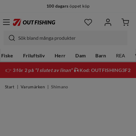
100 dagars
öppet köp
14 dagars
fri retur
Fiske
Friluftsliv
Herr
Dam
Barn
REA
👉
3 för 2 på
"I slutet av linan"
🎣 Kod: OUTFISHING3F2
Start
Varumärken
Shimano