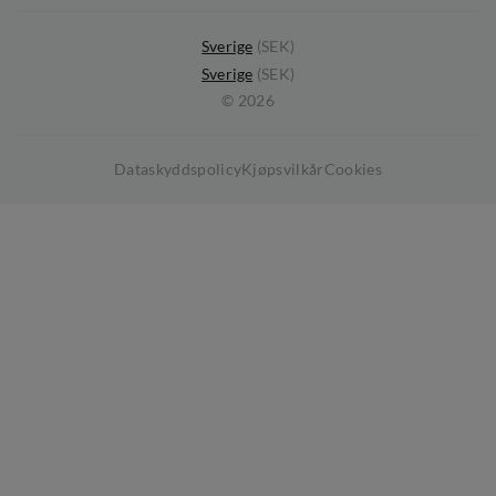
Kundklubb
Sverige
(
SEK
)
Sverige
(
SEK
)
Medlemsvillkor
©
2026
Dataskyddspolicy
Kjøpsvilkår
Cookies