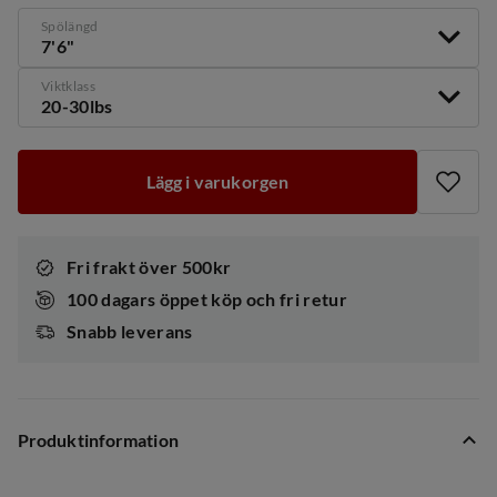
Spölängd
7'6"
Viktklass
20-30lbs
Lägg i varukorgen
Fri frakt över 500kr
100 dagars öppet köp och fri retur
Snabb leverans
Produktinformation