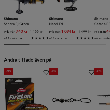
Shimano
Shimano
Shimano
Sahara Fj Green
Nasci Fd
Catana F
743 kr
1 094 kr
4
1 199 kr
1 499 kr
Pris från
Pris från
Pris från
discounted
original
discounted
original
discoun
original
11
varianter
11
varianter
6
variante
price
price
price
price
price
price
Andra tittade även på
-20%
-25%
-22%