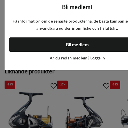
Bli medlem!
Egenskaper
Få information om de senaste produkterna, de bästa kampanj
användbara guider inom fiske och friluftsliv.
Leverantörens färgnamn
:
Silver
Storlek
:
500
Recensioner
(
48
)
Bli medlem
Är du redan medlem?
Logga in
Liknande produkter
-38%
-27%
-36%