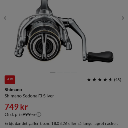
(
48
)
-25%
Shimano
Shimano Sedona FJ Silver
749 kr
Ord. pris
999 kr
discounted
original
Erbjudandet gäller t.o.m. 18.08.26 eller så länge lagret räcker.
price
price