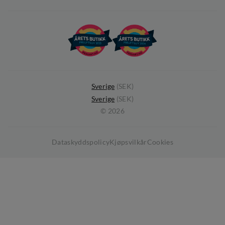
Om Out Fishing
Operation Goksjø
Hållbarhet
Öppenhet
Kundklubb
Sverige
(
SEK
)
Sverige
(
SEK
)
Medlemsvillkor
©
2026
Dataskyddspolicy
Kjøpsvilkår
Cookies