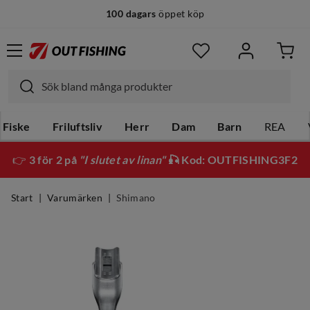
100 dagars
öppet köp
Fiske
Friluftsliv
Herr
Dam
Barn
REA
👉
3 för 2 på
"I slutet av linan"
🎣 Kod: OUTFISHING3F2
Start
Varumärken
Shimano