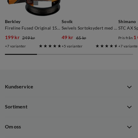
Berkley
Sovik
Shimano
Fireline Fused Original 150m Smoke
Swivels Sortoksydert med Hempe
STC AX Sp
199 kr
49 kr
1
249 kr
65 kr
Pris från
discounted
original
discounted
original
discoun
original
7
varianter
5
varianter
7
variante
price
price
price
price
price
price
Kundservice
Kundservice
Sortiment
Guider
Nyheter
Dataskyddspolicy
Om oss
Kampanjer
Ångra avtal