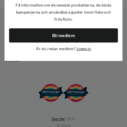
Få information om de senaste produkterna, de bästa
kampanjerna och användbara guider inom fiske och
friluftsliv.
Kundservice
Bli medlem
Kundservice
Sortiment
Guider
Är du redan medlem?
Logga in
Nyheter
Dataskyddspolicy
Om oss
Kampanjer
Ångra avtal
Om Out Fishing
Operation Goksjø
Hållbarhet
Öppenhet
Kundklubb
Sverige
(
SEK
)
©
2026