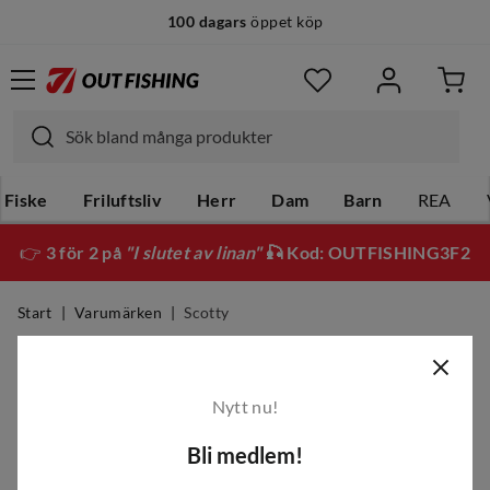
100 dagars
öppet köp
Fiske
Friluftsliv
Herr
Dam
Barn
REA
👉
3 för 2 på
"I slutet av linan"
🎣 Kod: OUTFISHING3F2
Start
Varumärken
Scotty
Scotty
Nytt nu!
Filter
Bli medlem!