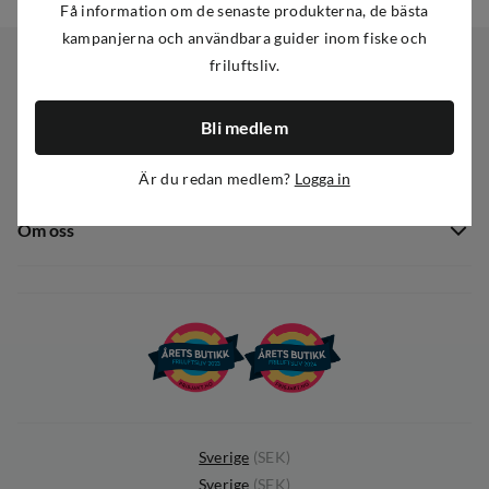
Få information om de senaste produkterna, de bästa
kampanjerna och användbara guider inom fiske och
friluftsliv.
Kundservice
Bli medlem
Kundservice
Sortiment
Är du redan medlem?
Logga in
Guider
Nyheter
Dataskyddspolicy
Om oss
Kampanjer
Ångra avtal
Om Out Fishing
Operation Goksjø
Hållbarhet
Öppenhet
Kundklubb
Sverige
(
SEK
)
Sverige
(
SEK
)