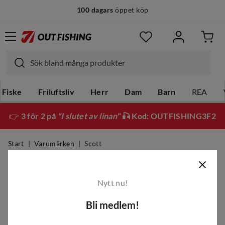
100 dagars
öppet köp
Fiske
Friluftsliv
Herr
Dam
Barn
REA
👉
3 för 2 på
"I slutet av linan"
🎣 Kod: OUTFISHING3F2
Start
Varumärken
Scott
Scott
Nytt nu!
Filter
Bli medlem!