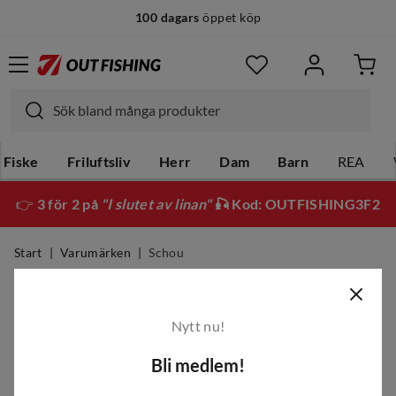
100 dagars
öppet köp
Fiske
Friluftsliv
Herr
Dam
Barn
REA
👉
3 för 2 på
"I slutet av linan"
🎣 Kod: OUTFISHING3F2
Start
Varumärken
Schou
Schou
Nytt nu!
Filter
Bli medlem!