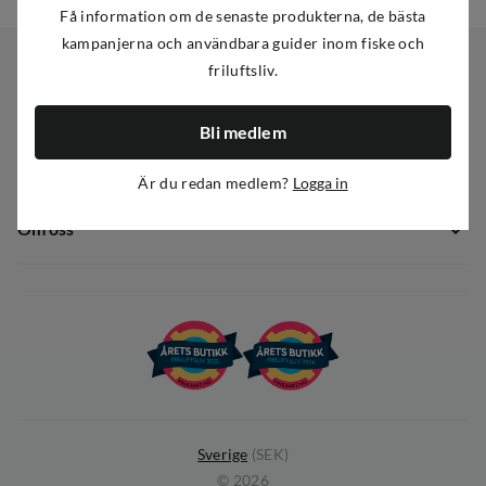
Få information om de senaste produkterna, de bästa
kampanjerna och användbara guider inom fiske och
friluftsliv.
Kundservice
Bli medlem
Kundservice
Sortiment
Guider
Är du redan medlem?
Logga in
Nyheter
Dataskyddspolicy
Om oss
Kampanjer
Ångra avtal
Om Out Fishing
Operation Goksjø
Hållbarhet
Öppenhet
Kundklubb
Sverige
(
SEK
)
©
2026