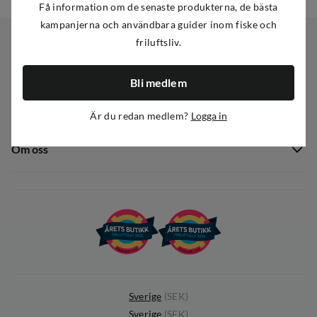
Få information om de senaste produkterna, de bästa
kampanjerna och användbara guider inom fiske och
friluftsliv.
Kundservice
Bli medlem
Kundservice
Sortiment
Är du redan medlem?
Logga in
Guider
Nyheter
Dataskyddspolicy
Om oss
Kampanjer
Ångra avtal
Om Out Fishing
Operation Goksjø
Hållbarhet
Öppenhet
Kundklubb
Sverige
(
SEK
)
Sverige
(
SEK
)