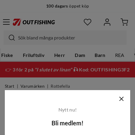
100 dagars
öppet köp
Fiske
Friluftsliv
Herr
Dam
Barn
REA
👉
3 för 2 på
"I slutet av linan"
🎣 Kod: OUTFISHING3F2
Start
Varumärken
Rottefella
Rottefella
Nytt nu!
Filter
Bli medlem!