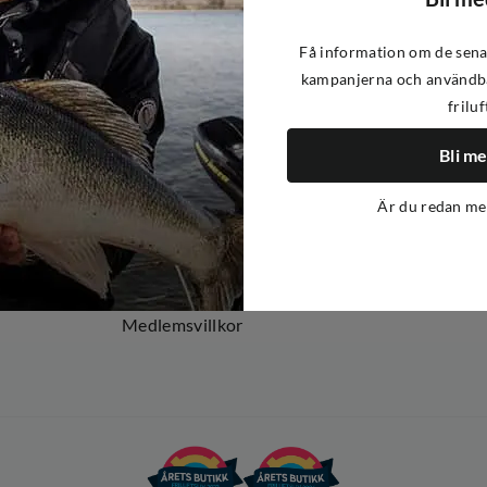
Få information om de sena
kampanjerna och användba
friluf
Om oss
Om Out Fishing
Bli m
Operation Goksjø
Är du redan m
Hållbarhet
Öppenhet
Kundklubb
Medlemsvillkor