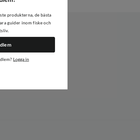
ste produkterna, de bästa
ra guider inom fiske och
tsliv.
edlem
edlem?
Logga in