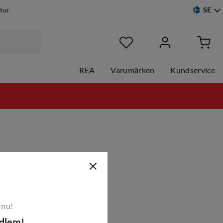
SE
etur
REA
Varumärken
Kundservice
 nu!
edlem!