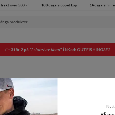
 frakt
över 500 kr
100 dagars
öppet köp
14 dagars
fri r
👉
3 för 2 på
"I slutet av linan"
🎣 Kod: OUTFISHING3F2
Nytt
Bli m