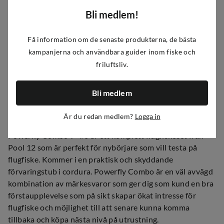
Bli medlem!
Fri frakt över 500kr
Få information om de senaste produkterna, de bästa
100 dagars öppet köp och fri retur
kampanjerna och användbara guider inom fiske och
Snabb leverans
friluftsliv.
Bli medlem
Produktinformation
Är du redan medlem?
Logga in
Powerfly Combo 9" #6 är ett komplett flugfiskeset från
Pool 12 som är perfekt för nybörjare som vill testa på
flugfiske. Kommer i en praktisk och skyddande
förvaringstub i cordura. Powerfly Combo är en väl avvägd
kombination av märkesvaror som ger dig som kund en bra
förstaupplevelse som på sikt skapar ökat intresse för
flugfiske och möjlighet till att senare kunna komma
tillbaka och köpa nästa nivå på utrustning.