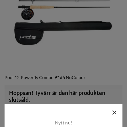
Pool 12 Powerfly Combo 9" #6 NoColour
Hoppsan! Tyvärr är den här produkten
slutsåld.
Men som tur är har vi många fler produkter för aktiviteter
och träning utomhus. Ta gärna en titt på vårt breda
sortiment!
Nytt nu!