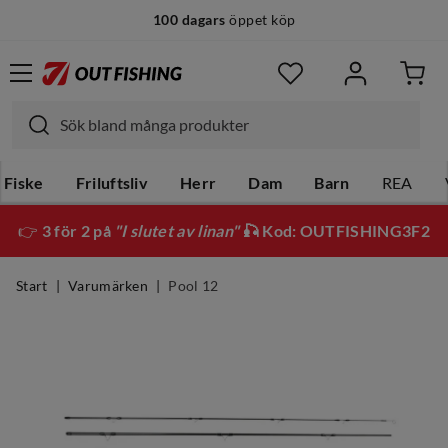
100 dagars
öppet köp
Fiske
Friluftsliv
Herr
Dam
Barn
REA
👉
3 för 2 på
"I slutet av linan"
🎣 Kod: OUTFISHING3F2
Start
Varumärken
Pool 12