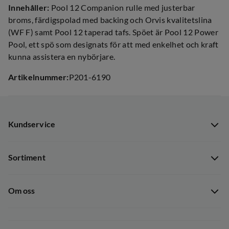
Innehåller:
Pool 12 Companion rulle med justerbar
broms, färdigspolad med backing och Orvis kvalitetslina
(WF F) samt Pool 12 taperad tafs. Spöet är Pool 12 Power
Pool, ett spö som designats för att med enkelhet och kraft
kunna assistera en nybörjare.
Artikelnummer
:
P201-6190
Kundservice
Kundservice
Sortiment
Guider
Nyheter
Dataskyddspolicy
Om oss
Kampanjer
Ångra avtal
Om Out Fishing