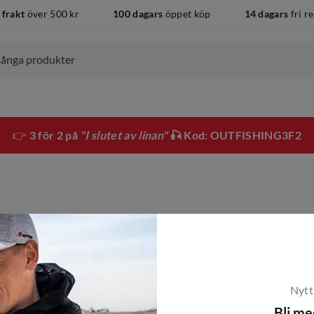
 frakt
över 500 kr
100 dagars
öppet köp
14 dagars
fri r
👉
3 för 2 på
"I slutet av linan"
🎣 Kod: OUTFISHING3F2
Nytt
Bli m