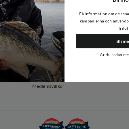
Få information om de sena
kampanjerna och användba
friluf
Om oss
Om Out Fishing
Bli m
Operation Goksjø
Är du redan m
Hållbarhet
Öppenhet
Kundklubb
Medlemsvillkor