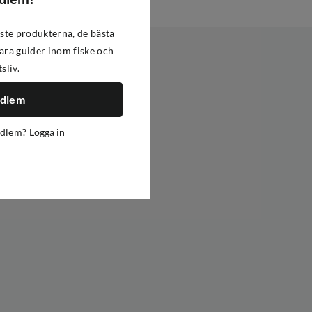
ste produkterna, de bästa
ra guider inom fiske och
tsliv.
edlem
edlem?
Logga in