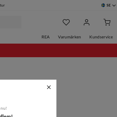
SE
etur
REA
Varumärken
Kundservice
 nu!
edlem!