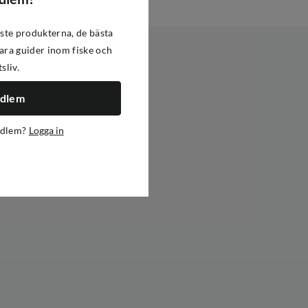
ste produkterna, de bästa
ra guider inom fiske och
tsliv.
edlem
edlem?
Logga in