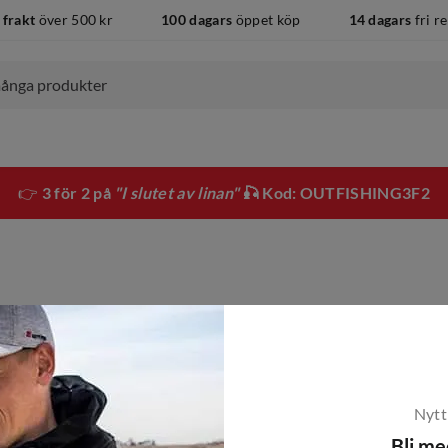
 frakt
över 500 kr
100 dagars
öppet köp
14 dagars
fri r
👉
3 för 2 på
"I slutet av linan"
🎣 Kod: OUTFISHING3F2
Nytt
Bli m