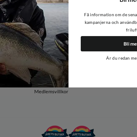
Få information om de sena
kampanjerna och användba
friluf
Om oss
Om Out Fishing
Bli m
Operation Goksjø
Är du redan m
Hållbarhet
Öppenhet
Kundklubb
Medlemsvillkor