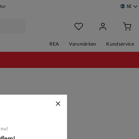
SE
etur
REA
Varumärken
Kundservice
 nu!
edlem!