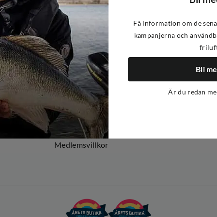
Få information om de sena
kampanjerna och användba
friluf
Om oss
Om Out Fishing
Bli m
Operation Goksjø
Är du redan m
Hållbarhet
Öppenhet
Kundklubb
Medlemsvillkor