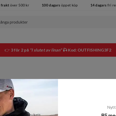
 frakt
över 500 kr
100 dagars
öppet köp
14 dagars
fri r
👉
3 för 2 på
"I slutet av linan"
🎣 Kod: OUTFISHING3F2
Nytt
Bli m