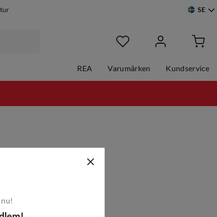
SE
etur
REA
Varumärken
Kundservice
 nu!
edlem!