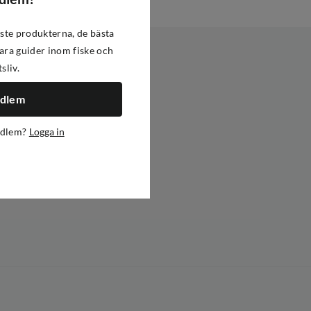
ste produkterna, de bästa
ra guider inom fiske och
tsliv.
edlem
edlem?
Logga in