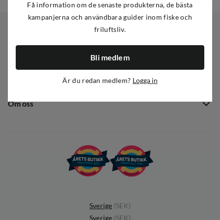
Få information om de senaste produkterna, de bästa
kampanjerna och användbara guider inom fiske och
friluftsliv.
Kundservice
Bli medlem
Kundservice
Sortiment
Är du redan medlem?
Logga in
Guider
Nyheter
Dataskyddspolicy
Om oss
Kampanjer
Ångra avtal
Om Out Fishing
Operation Goksjø
Hållbarhet
Öppenhet
Kundklubb
Sverige
(
SEK
)
Sverige
(
SEK
)