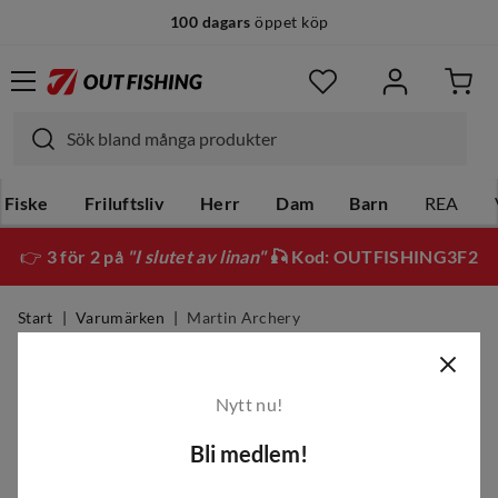
100 dagars
öppet köp
Fiske
Friluftsliv
Herr
Dam
Barn
REA
👉
3 för 2 på
"I slutet av linan"
🎣 Kod: OUTFISHING3F2
Start
Varumärken
Martin Archery
Martin Archery
Nytt nu!
Filter
Bli medlem!