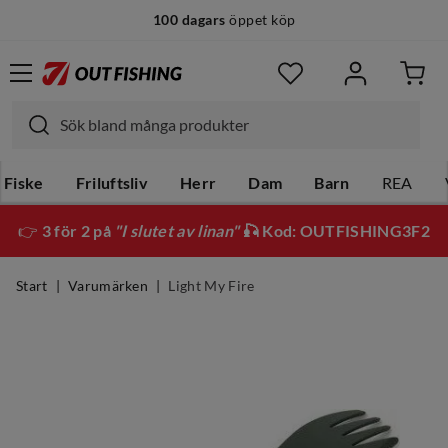
100 dagars
öppet köp
Fiske
Friluftsliv
Herr
Dam
Barn
REA
👉
3 för 2 på
"I slutet av linan"
🎣 Kod: OUTFISHING3F2
Start
Varumärken
Light My Fire