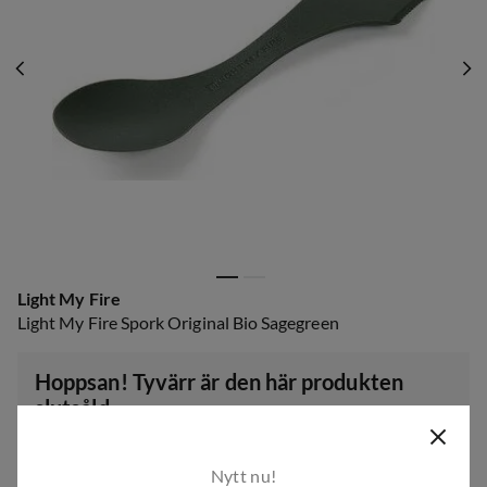
Light My Fire
Light My Fire Spork Original Bio Sagegreen
Hoppsan! Tyvärr är den här produkten
slutsåld.
Men som tur är har vi många fler produkter för aktiviteter
och träning utomhus. Ta gärna en titt på vårt breda
Nytt nu!
sortiment!