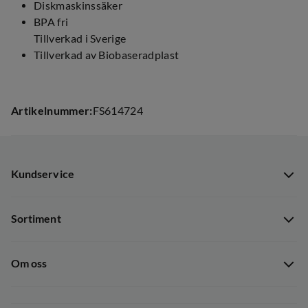
Diskmaskinssäker
BPA fri
Tillverkad i Sverige
Tillverkad av Biobaseradplast
Artikelnummer
:
FS614724
Kundservice
Kundservice
Sortiment
Guider
Nyheter
Dataskyddspolicy
Om oss
Kampanjer
Ångra avtal
Om Out Fishing