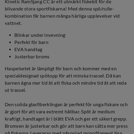
Kinetic RamSjang CC är ett utmärkt fiskekit för de
blivande stora sportfiskarna! Med denna spö/rulle-
kombination får barnen många härliga upplevelser vid
vattnet.
Blinkar under invevning
Perfekt för barn
EVA handtag
Justerbar broms
Haspelsetet är lämpligt för barn och kommer med en
specialdesignad spötopp för att minska trassel. Då kan
barnen ägna mer tid åt att fiska och mindre tid åt att reda
ut trassel.
Den solida glasfiberklingan är perfekt för unga fiskare och
är gjort för att vara extremt hållbar. Spöt är medium
kraftigt, handtaget är i blått EVA och ger ett säkert grepp.
Bromsen är justerbar och gör att barn kan sätta mer press
på fiskarna. Levereras med påspolad monofilament lina.