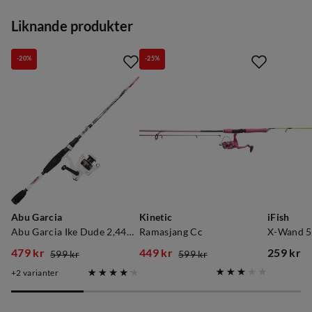
Liknande produkter
-20%
-25%
Abu Garcia
Kinetic
iFish
Abu Garcia Ike Dude 2,44m/10-30g
Ramasjang Cc
X-Wand 5
479 kr
449 kr
259 kr
599 kr
599 kr
discounted
original
discounted
original
price
2
varianter
price
price
price
price