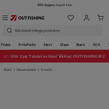
100 dagars
öppet köp
Fiske
Friluftsliv
Herr
Dam
Barn
REA
👉
3 för 2 på
"I slutet av linan"
🎣 Kod: OUTFISHING3F2
Start
Varumärken
Kinetic