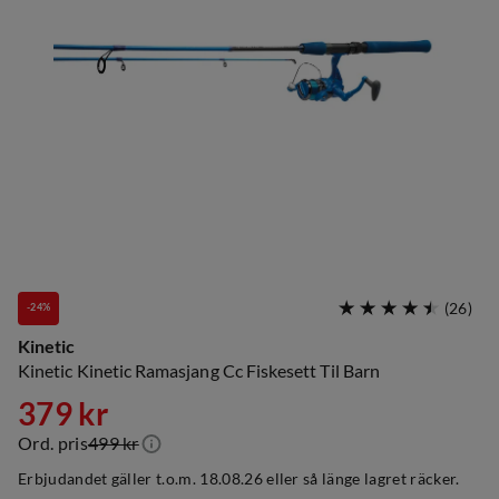
(
26
)
-24%
Kinetic
Kinetic Kinetic Ramasjang Cc Fiskesett Til Barn
379 kr
Ord. pris
499 kr
discounted
original
Erbjudandet gäller t.o.m. 18.08.26 eller så länge lagret räcker.
price
price