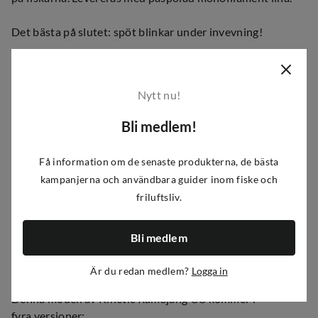
Det bästa på slutet: spöt blinkar under invevning!
Fiskespöt:
Nytt nu!
2-delat, glasfiberklinga
Bli medlem!
Korrosionsbeständiga spöringar
Komfortabelt handtag
Få information om de senaste produkterna, de bästa
Haspelrullen:
kampanjerna och användbara guider inom fiske och
friluftsliv.
Grafitrulle
Hållbar drivlina
Komfortabelt handtag
Bli medlem
Påspolad lina
Inbyggd LED-belysning
Är du redan medlem?
Logga in
Denna modell av Kinetic RamSjang CC kommer i
fyra versioner: