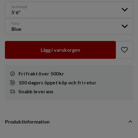
Spölängd
5'6"
Färg
Blue
Lägg i varukorgen
Fri frakt över 500kr
100 dagars öppet köp och fri retur
Snabb leverans
Produktinformation