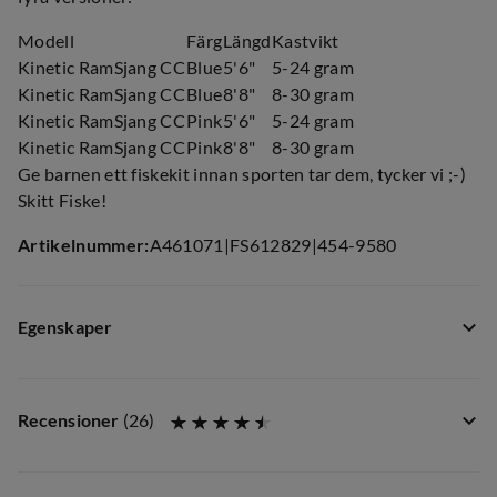
Modell
Färg
Längd
Kastvikt
Kinetic RamSjang CC
Blue
5'6"
5-24 gram
Kinetic RamSjang CC
Blue
8'8"
8-30 gram
Kinetic RamSjang CC
Pink
5'6"
5-24 gram
Kinetic RamSjang CC
Pink
8'8"
8-30 gram
Ge barnen ett fiskekit innan sporten tar dem, tycker vi ;-)
Skitt Fiske!
Artikelnummer
:
A461071
|
FS612829
|
454-9580
Egenskaper
Leverantörens artikelnummer
:
C135-004-022
Leverantörens färgnamn
:
Blue
Recensioner
(
26
)
Storlek
:
5'6 Blue