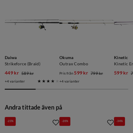
Daiwa
Okuma
Kinetic
Strikeforce (Braid)
Outrax Combo
449 kr
599 kr
599 kr
589 kr
799 kr
7
Pris från
discounted
original
discounted
original
discoun
original
4
varianter
4
varianter
price
price
price
price
price
price
Andra tittade även på
-23%
-20%
-34%