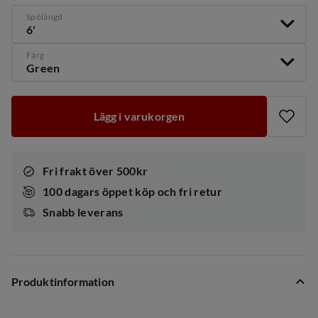
Spölängd
6'
Färg
Green
Lägg i varukorgen
Fri frakt över 500kr
100 dagars öppet köp och fri retur
Snabb leverans
Produktinformation