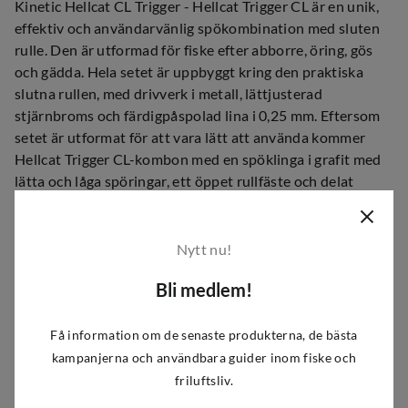
Kinetic Hellcat CL Trigger - Hellcat Trigger CL är en unik,
effektiv och användarvänlig spökombination med sluten
rulle. Den är utformad för fiske efter abborre, öring, gös
och gädda. Hela setet är uppbyggt kring den praktiska
slutna rullen, med drivverk i metall, lättjusterad
stjärnbroms och färdigpåspolad lina i 0,25 mm. Eftersom
setet är utformat för att vara lätt att använda kommer
Hellcat Trigger CL-kombon med en spöklinga i grafit med
lätta och låga spöringar, ett öppet rullfäste och delat
korkhandtag för låg vikt och goda kastegenskaper.
Spöt
Nytt nu!
2-delad spöklinga i grafit
Bli medlem!
Lätta spöringar
Delat korkhandtag
Få information om de senaste produkterna, de bästa
Öppet rullfäste
kampanjerna och användbara guider inom fiske och
friluftsliv.
Rullen