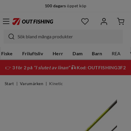
100 dagars
öppet köp
Fiske
Friluftsliv
Herr
Dam
Barn
REA
👉
3 för 2 på
"I slutet av linan"
🎣 Kod: OUTFISHING3F2
Start
Varumärken
Kinetic