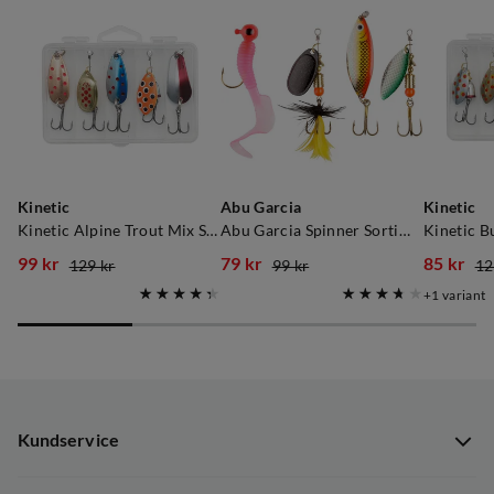
Kinetic
Abu Garcia
Kinetic
Kinetic Alpine Trout Mix Sluksett 5-Pack
Abu Garcia Spinner Sortiment Abbor 4-Pack
Kinetic B
99 kr
79 kr
85 kr
129 kr
99 kr
12
discounted
original
discounted
original
discoun
original
1
variant
price
price
price
price
price
price
Kundservice
Kundservice