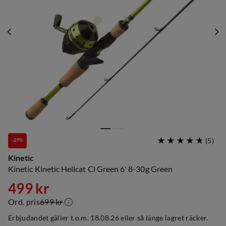
(
5
)
-29%
Kinetic
Kinetic Kinetic Hellcat Cl Green 6' 8-30g Green
499 kr
Ord. pris
699 kr
discounted
original
Erbjudandet gäller t.o.m. 18.08.26 eller så länge lagret räcker.
price
price