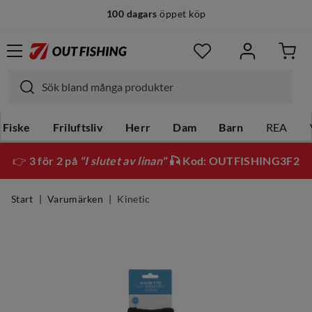
100 dagars
öppet köp
Fiske
Friluftsliv
Herr
Dam
Barn
REA
👉
3 för 2 på
"I slutet av linan"
🎣 Kod: OUTFISHING3F2
Start
Varumärken
Kinetic