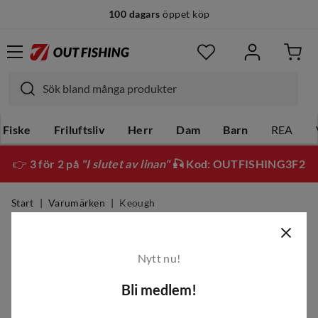
100 dagars
öppet köp
Fiske
Friluftsliv
Herr
Dam
Barn
REA
👉
3 för 2 på
"I slutet av linan"
🎣 Kod: OUTFISHING3F2
Start
Varumärken
Keough
Keough
Nytt nu!
Filter
Bli medlem!