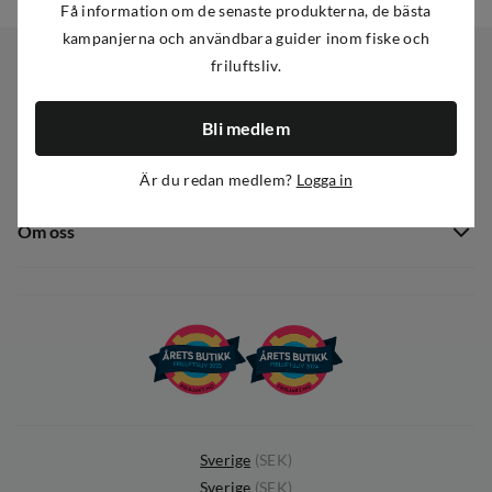
Få information om de senaste produkterna, de bästa
kampanjerna och användbara guider inom fiske och
friluftsliv.
Kundservice
Bli medlem
Kundservice
Sortiment
Är du redan medlem?
Logga in
Guider
Nyheter
Dataskyddspolicy
Om oss
Kampanjer
Ångra avtal
Om Out Fishing
Operation Goksjø
Hållbarhet
Öppenhet
Kundklubb
Sverige
(
SEK
)
Sverige
(
SEK
)