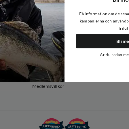
Få information om de sena
kampanjerna och användba
friluf
Om oss
Om Out Fishing
Bli m
Operation Goksjø
Är du redan m
Hållbarhet
Öppenhet
Kundklubb
Medlemsvillkor