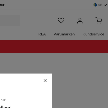
SE
etur
REA
Varumärken
Kundservice
 nu!
edlem!