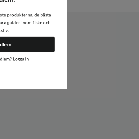
ste produkterna, de bästa
ra guider inom fiske och
tsliv.
edlem
edlem?
Logga in