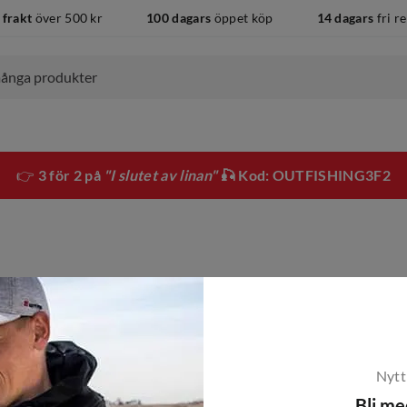
 frakt
över 500 kr
100 dagars
öppet köp
14 dagars
fri r
👉
3 för 2 på
"I slutet av linan"
🎣 Kod: OUTFISHING3F2
Nytt
Bli m