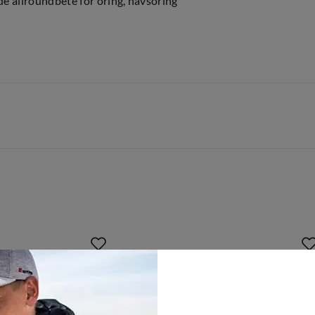
de allroundbete för öring, havsöring
0