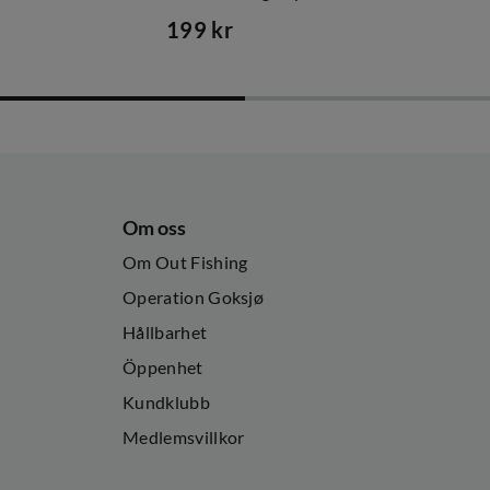
199 kr
price
Om oss
Om Out Fishing
Operation Goksjø
Hållbarhet
Öppenhet
Kundklubb
Medlemsvillkor