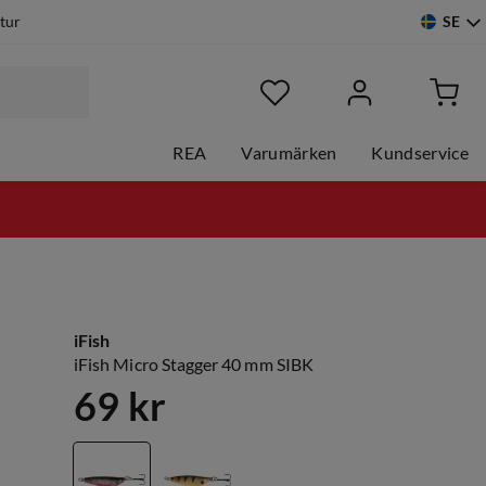
SE
etur
REA
Varumärken
Kundservice
iFish
iFish Micro Stagger 40 mm SIBK
69 kr
price