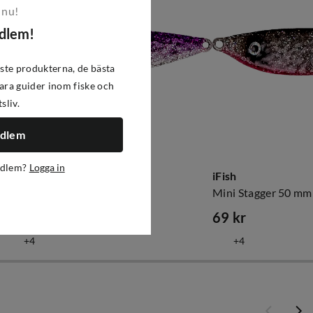
 nu!
edlem!
ste produkterna, de bästa
ra guider inom fiske och
tsliv.
edlem
edlem?
Logga in
iFish
iFish
Mini Stagger 50 mm PUFL
Mini Stagger 50 mm
69 kr
69 kr
price
price
4
4