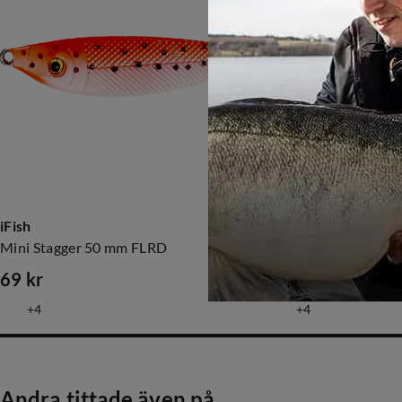
iFish
iFish
Mini Stagger 50 mm FLRD
Mini Stagger 50 m
69 kr
69 kr
price
price
4
4
Andra tittade även på