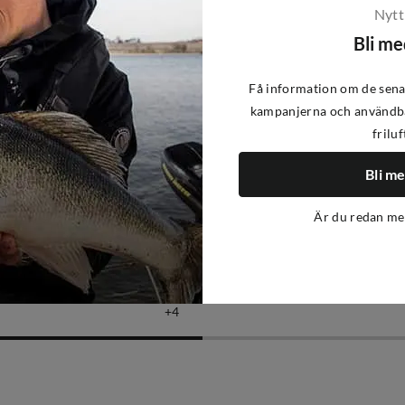
Nytt
Bli m
Få information om de sena
kampanjerna och användba
friluf
Bli m
Är du redan m
iFish
m GORD
Mini Stagger 50 mm ORYD
69 kr
price
4