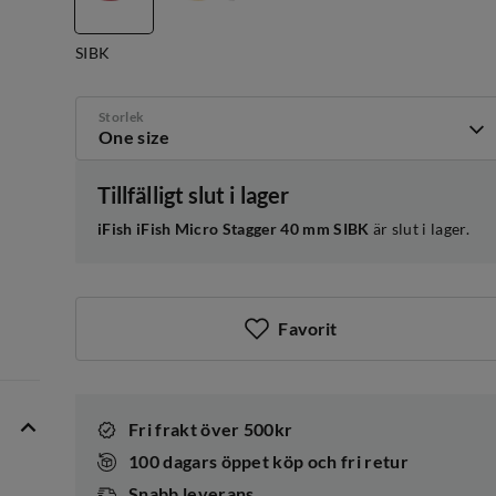
SIBK
Storlek
One size
Tillfälligt slut i lager
iFish iFish Micro Stagger 40 mm SIBK
är slut i lager.
Favorit
Fri frakt över 500kr
100 dagars öppet köp och fri retur
Snabb leverans