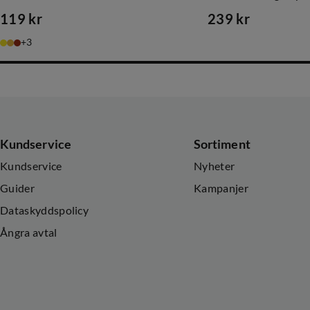
119 kr
239 kr
price
price
3
Kundservice
Sortiment
Kundservice
Nyheter
Guider
Kampanjer
Dataskyddspolicy
Ångra avtal