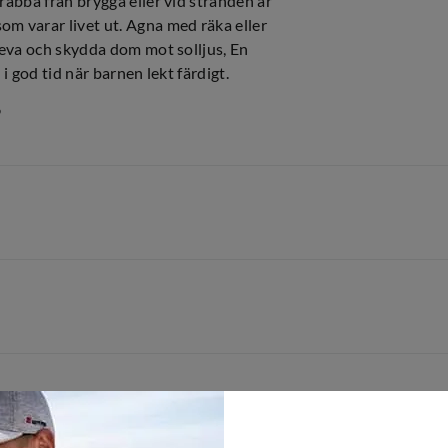
rabba från brygga eller vid stranden är
om varar livet ut. Agna med räka eller
rleva och skydda dom mot solljus, En
i god tid när barnen lekt färdigt.
9