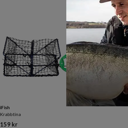
iFish
Krabbtina
159 kr