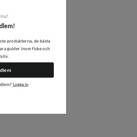
 nu!
edlem!
ste produkterna, de bästa
ra guider inom fiske och
tsliv.
edlem
edlem?
Logga in