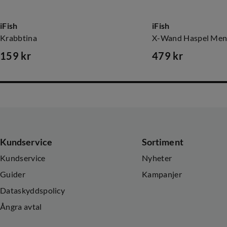
iFish
iFish
Krabbtina
X-Wand Haspel Men
159 kr
479 kr
price
price
Kundservice
Sortiment
Kundservice
Nyheter
Guider
Kampanjer
Dataskyddspolicy
Ångra avtal