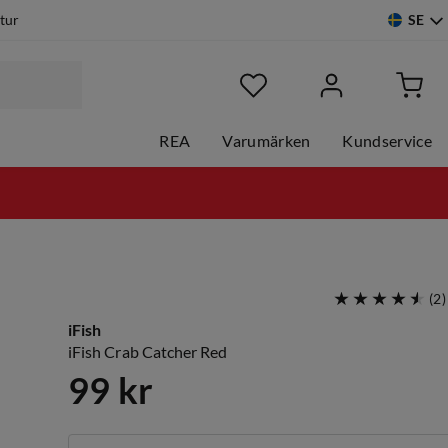
SE
etur
REA
Varumärken
Kundservice
(
2
)
iFish
iFish Crab Catcher Red
99 kr
price