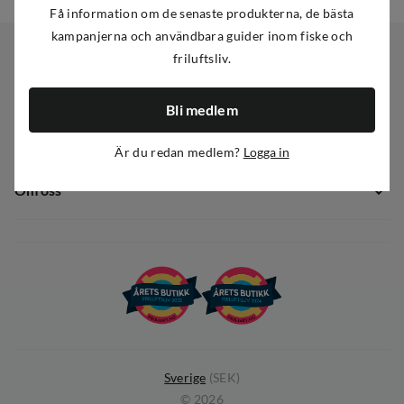
Få information om de senaste produkterna, de bästa
kampanjerna och användbara guider inom fiske och
friluftsliv.
Kundservice
Bli medlem
Kundservice
Sortiment
Guider
Är du redan medlem?
Logga in
Nyheter
Dataskyddspolicy
Om oss
Kampanjer
Ångra avtal
Om Out Fishing
Operation Goksjø
Hållbarhet
Öppenhet
Kundklubb
Sverige
(
SEK
)
©
2026