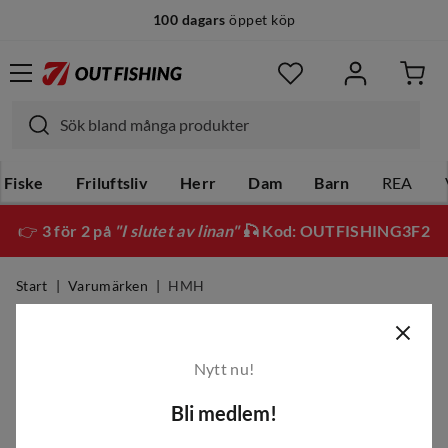
100 dagars
öppet köp
Fiske
Friluftsliv
Herr
Dam
Barn
REA
👉
3 för 2 på
"I slutet av linan"
🎣 Kod: OUTFISHING3F2
Start
Varumärken
HMH
HMH
Nytt nu!
Filter
Bli medlem!