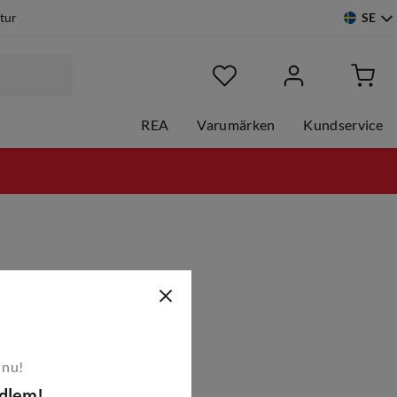
SE
etur
REA
Varumärken
Kundservice
 nu!
edlem!