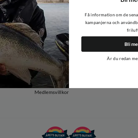
Få information om de sena
kampanjerna och användba
friluf
Om oss
Om Out Fishing
Bli m
Operation Goksjø
Är du redan m
Hållbarhet
Öppenhet
Kundklubb
Medlemsvillkor