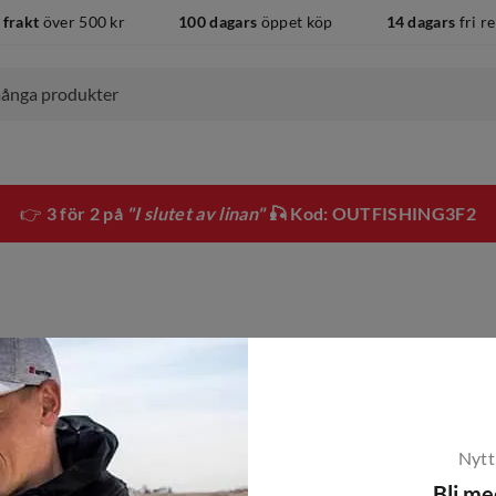
 frakt
över 500 kr
100 dagars
öppet köp
14 dagars
fri r
👉
3 för 2 på
"I slutet av linan"
🎣 Kod: OUTFISHING3F2
Nytt
Bli m