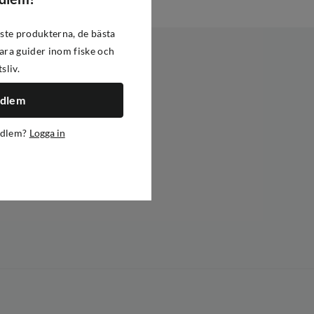
ste produkterna, de bästa
ra guider inom fiske och
tsliv.
edlem
edlem?
Logga in