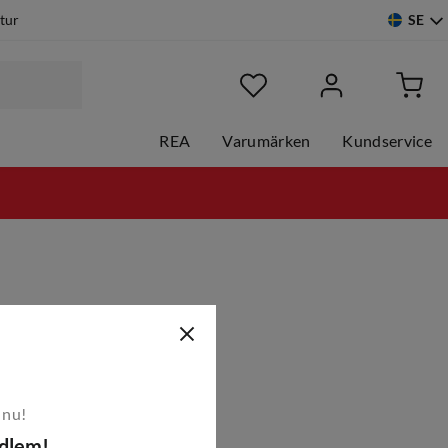
SE
etur
REA
Varumärken
Kundservice
 nu!
edlem!