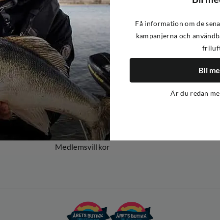
Få information om de sena
kampanjerna och användba
friluf
Om oss
Om Out Fishing
Bli m
Operation Goksjø
Är du redan m
Hållbarhet
Öppenhet
Kundklubb
Medlemsvillkor