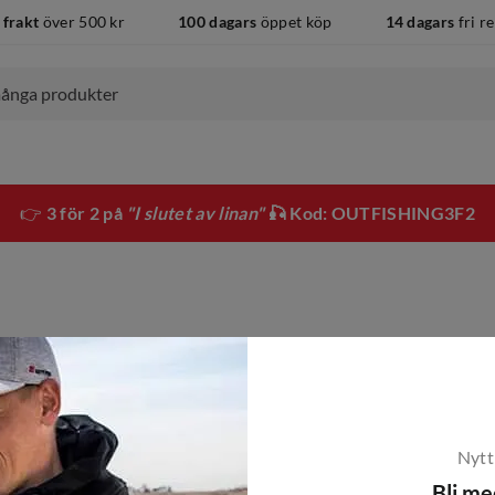
 frakt
över 500 kr
100 dagars
öppet köp
14 dagars
fri r
👉
3 för 2 på
"I slutet av linan"
🎣 Kod: OUTFISHING3F2
Nytt
Bli m