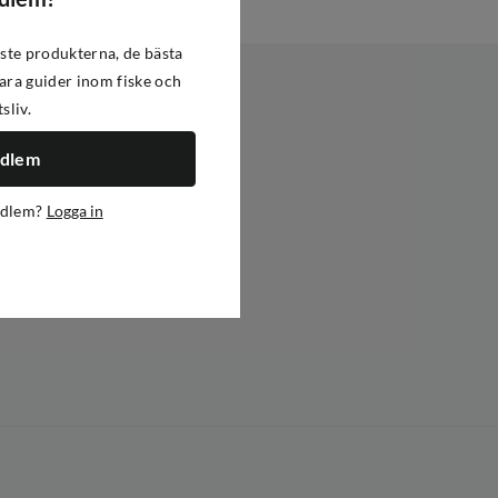
ste produkterna, de bästa
ra guider inom fiske och
tsliv.
edlem
edlem?
Logga in