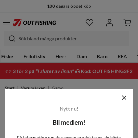
100 dagars
öppet köp
Fiske
Friluftsliv
Herr
Dam
Barn
REA
👉
3 för 2 på
"I slutet av linan"
🎣 Kod: OUTFISHING3F2
Start
Varumärken
Gamo
Gamo
Nytt nu!
Bli medlem!
Filter
Få information om de senaste produkterna, de bästa