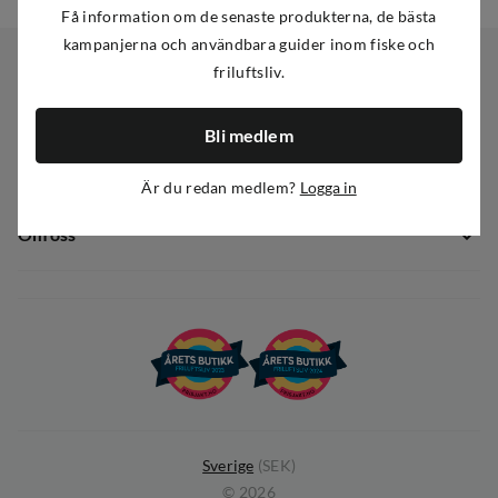
Få information om de senaste produkterna, de bästa
kampanjerna och användbara guider inom fiske och
friluftsliv.
Kundservice
Bli medlem
Kundservice
Sortiment
Guider
Är du redan medlem?
Logga in
Nyheter
Dataskyddspolicy
Om oss
Kampanjer
Ångra avtal
Om Out Fishing
Operation Goksjø
Hållbarhet
Öppenhet
Kundklubb
Sverige
(
SEK
)
©
2026