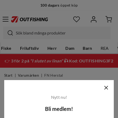
100 dagars
öppet köp
Fiske
Friluftsliv
Herr
Dam
Barn
REA
👉
3 för 2 på
"I slutet av linan"
🎣 Kod: OUTFISHING3F2
Start
Varumärken
FN Herstal
FN Herstal
Nytt nu!
Filter
Bli medlem!