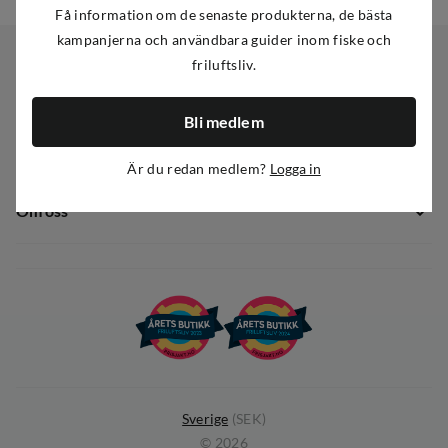
Få information om de senaste produkterna, de bästa
kampanjerna och användbara guider inom fiske och
friluftsliv.
Kundservice
Bli medlem
Kundservice
Sortiment
Guider
Är du redan medlem?
Logga in
Nyheter
Dataskyddspolicy
Om oss
Kampanjer
Ångra avtal
Om Out Fishing
Operation Goksjø
Hållbarhet
Öppenhet
Kundklubb
Sverige
(
SEK
)
©
2026