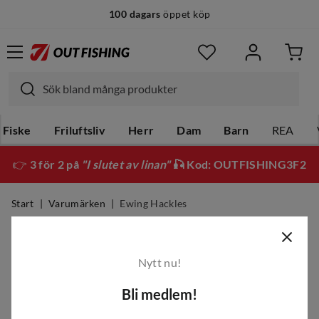
100 dagars
öppet köp
Fiske
Friluftsliv
Herr
Dam
Barn
REA
👉
3 för 2 på
"I slutet av linan"
🎣 Kod: OUTFISHING3F2
Start
Varumärken
Ewing Hackles
Ewing Hackles
Nytt nu!
Filter
Bli medlem!