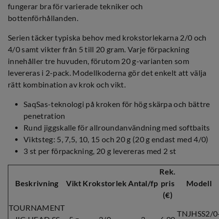
fungerar bra för varierade tekniker och
bottenförhållanden.
Serien täcker typiska behov med krokstorlekarna 2/0 och
4/0 samt vikter från 5 till 20 gram. Varje förpackning
innehåller tre huvuden, förutom 20 g-varianten som
levereras i 2-pack. Modellkoderna gör det enkelt att välja
rätt kombination av krok och vikt.
SaqSas-teknologi på kroken för hög skärpa och bättre
penetration
Rund jiggskalle för allroundanvändning med softbaits
Viktsteg: 5, 7,5, 10, 15 och 20 g (20 g endast med 4/0)
3 st per förpackning, 20 g levereras med 2 st
Rek.
Beskrivning
Vikt
Krokstorlek
Antal/fp
pris
Modell
(€)
TOURNAMENT
TNJHSS2/0