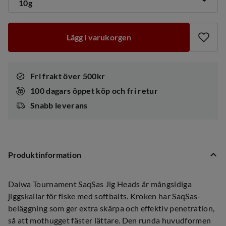
10g
Lägg i varukorgen
Fri frakt över 500kr
100 dagars öppet köp och fri retur
Snabb leverans
Produktinformation
Daiwa Tournament SaqSas Jig Heads är mångsidiga
jiggskallar för fiske med softbaits. Kroken har SaqSas-
beläggning som ger extra skärpa och effektiv penetration,
så att mothugget fäster lättare. Den runda huvudformen