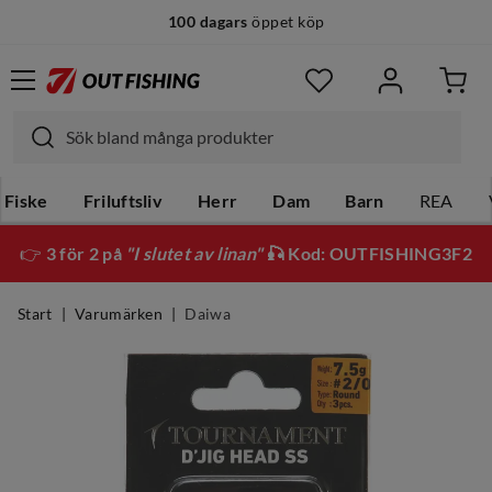
100 dagars
öppet köp
Fiske
Friluftsliv
Herr
Dam
Barn
REA
👉
3 för 2 på
"I slutet av linan"
🎣 Kod: OUTFISHING3F2
Start
Varumärken
Daiwa