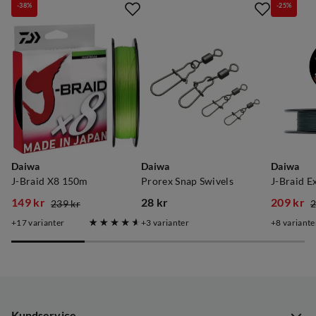
-38%
-25%
Daiwa
Daiwa
Daiwa
J-Braid X8 150m
Prorex Snap Swivels
J-Braid E
149 kr
28 kr
209 kr
239 kr
2
discounted
original
price
discoun
original
17
varianter
3
varianter
8
variante
price
price
price
price
Kundservice