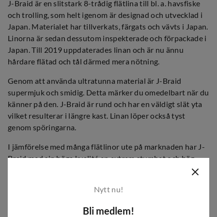
J-Braid är en slitstark 8-trådig flätlina till bl. a. havsfiske
och trolling, som helt igenom är designad och utvecklad i
Japan. Materialet har tillverkats, färgats och vävts i Japan.
Linorna är sedan dessutom inspekterade och förpackade i
Japan. Till 2019 uppdaterades linan och är nu ännu
hårdare flätad och tål därmed mera nötning.
Genom att använda ultratunna material är J-Braid
supermjuk och smidig. Detta märker du omedelbart när du
känner på den. J-Braid är rund och har en väldigt slät yta
vilket resulterar i längre kast. Linan löper också tyst
genom spöringarna.
I jämförelse med många flätlinor ute på marknaden har J-
Braid med sin höga kvalité en extrem stumhet och hög
styrka i låga dimensioner. Detta tack vare det
högkvalitativa japanska materialet. Och som många
Nytt nu!
kommer att upptäcka att det är “stort värde för pengarna”.
Bli medlem!
Diameter
Modell
Brottstyrka
Längd