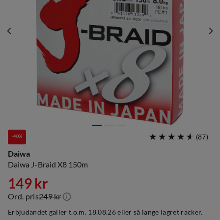
(
87
)
-40%
Daiwa
Daiwa J-Braid X8 150m
149 kr
Ord. pris
249 kr
discounted
original
Erbjudandet gäller t.o.m. 18.08.26 eller så länge lagret räcker.
price
price