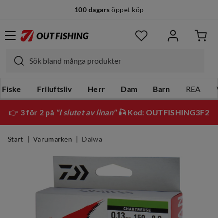
100 dagars
öppet köp
Fiske
Friluftsliv
Herr
Dam
Barn
REA
👉
3 för 2 på
"I slutet av linan"
🎣 Kod: OUTFISHING3F2
Start
Varumärken
Daiwa