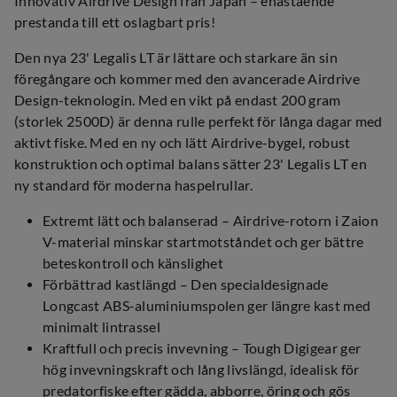
Innovativ Airdrive Design från Japan – enastående
prestanda till ett oslagbart pris!
Den nya 23' Legalis LT är lättare och starkare än sin
föregångare och kommer med den avancerade Airdrive
Design-teknologin. Med en vikt på endast 200 gram
(storlek 2500D) är denna rulle perfekt för långa dagar med
aktivt fiske. Med en ny och lätt Airdrive-bygel, robust
konstruktion och optimal balans sätter 23' Legalis LT en
ny standard för moderna haspelrullar.
Extremt lätt och balanserad – Airdrive-rotorn i Zaion
V-material minskar startmotståndet och ger bättre
beteskontroll och känslighet
Förbättrad kastlängd – Den specialdesignade
Longcast ABS-aluminiumspolen ger längre kast med
minimalt lintrassel
Kraftfull och precis invevning – Tough Digigear ger
hög invevningskraft och lång livslängd, idealisk för
predatorfiske efter gädda, abborre, öring och gös