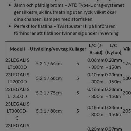
Jämn och pålitlig broms – ATD Type-L drag-systemet
ger silkesmjuk linutmatning utan ryck, vilket ökar
dina chanser i kampen med storfisken
Perfekt för flätlina – Twistbuster III på linföraren
förhindrar att flätlinor tvinnar sig under invevning
L/C (J-
L/C
Modell
Utväxling/vevtag
Kullager
Vik
Braid)
(Nylon)
23LEGALIS
0.06mm
0.20mm
5.2:1 / 64cm
5
175
LT1000D
- 300m
- 150m
23LEGALIS
0.10mm
0.23mm
5.2:1 / 68cm
5
180
LT2000D
- 300m
- 150m
23LEGALIS
0.16mm
0.28mm
5.3:1 / 75cm
5
200
LT2500D
- 300m
- 150m
23LEGALIS
0.18mm
0.33mm
LT3000D-
5.3:1 / 80cm
5
205
- 300m
- 150m
C
23LEGALIS
0.20mm
0.37mm