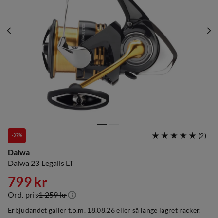
(
2
)
-37%
Daiwa
Daiwa 23 Legalis LT
799 kr
Ord. pris
1 259 kr
discounted
original
Erbjudandet gäller t.o.m. 18.08.26 eller så länge lagret räcker.
price
price