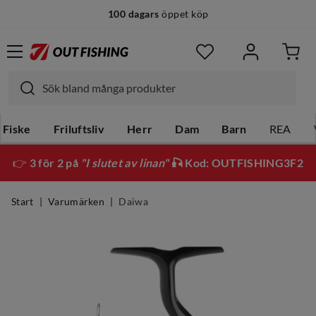
100 dagars
öppet köp
Fiske
Friluftsliv
Herr
Dam
Barn
REA
👉
3 för 2 på
"I slutet av linan"
🎣 Kod: OUTFISHING3F2
Start
Varumärken
Daiwa