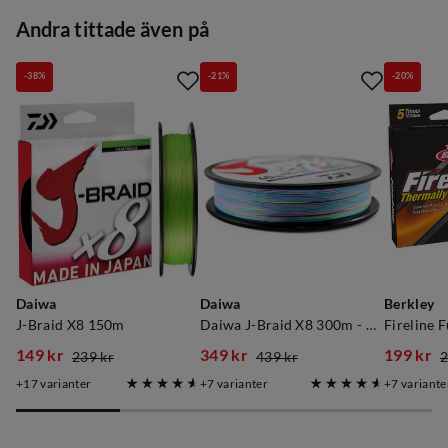
Andra tittade även på
-38%
-21%
-20%
Daiwa
Daiwa
Berkley
J-Braid X8 150m
Daiwa J-Braid X8 300m - Multi-Colour
149 kr
349 kr
199 kr
239 kr
439 kr
2
discounted
original
discounted
original
discoun
original
17
varianter
7
varianter
7
variante
price
price
price
price
price
price