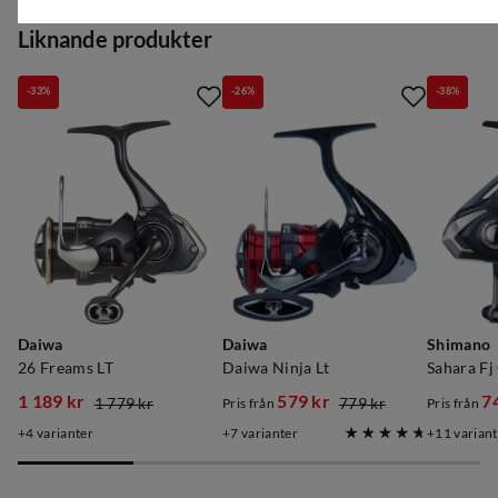
Liknande produkter
-33%
-26%
-38%
Daiwa
Daiwa
Shimano
26 Freams LT
Daiwa Ninja Lt
Sahara Fj
1 189 kr
579 kr
7
1 779 kr
779 kr
Pris från
Pris från
discounted
original
discounted
original
discoun
original
4
varianter
7
varianter
11
variant
price
price
price
price
price
price