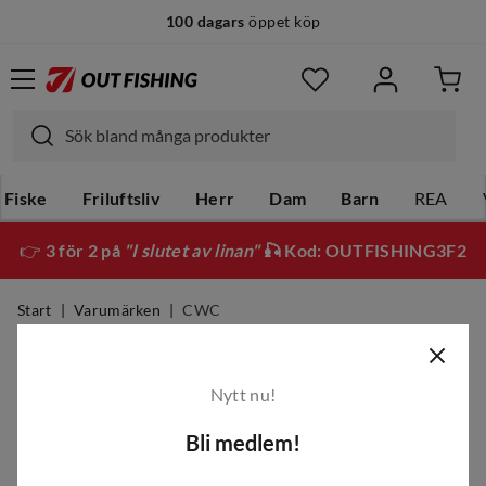
100 dagars
öppet köp
Fiske
Friluftsliv
Herr
Dam
Barn
REA
👉
3 för 2 på
"I slutet av linan"
🎣 Kod: OUTFISHING3F2
Start
Varumärken
CWC
CWC
Nytt nu!
Filter
Bli medlem!