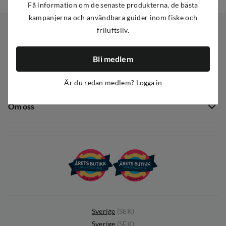
Få information om de senaste produkterna, de bästa
kampanjerna och användbara guider inom fiske och
friluftsliv.
Kundservice
Bli medlem
Kundservice
Sortiment
Är du redan medlem?
Logga in
Guider
Nyheter
Dataskyddspolicy
Om oss
Kampanjer
Ångra avtal
Om Out Fishing
Operation Goksjø
Hållbarhet
Öppenhet
Kundklubb
Sverige
(
SEK
)
Sverige
(
SEK
)