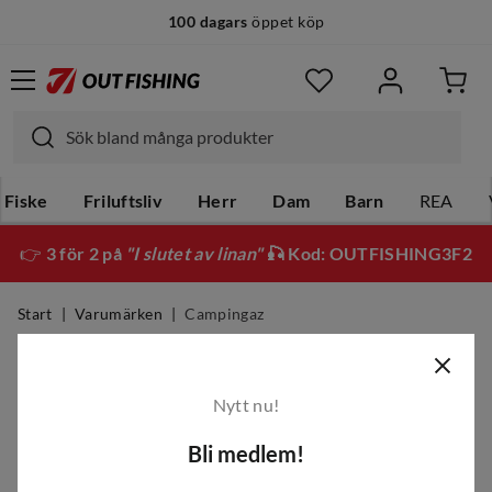
100 dagars
öppet köp
Fiske
Friluftsliv
Herr
Dam
Barn
REA
👉
3 för 2 på
"I slutet av linan"
🎣 Kod: OUTFISHING3F2
Start
Varumärken
Campingaz
Campingaz
Nytt nu!
Filter
Bli medlem!