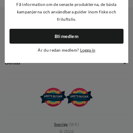
Få information om de senaste produkterna, de bästa
kampanjerna och användbara guider inom fiske och
friluftsliv.
Kundservice
Bli medlem
Kundservice
Sortiment
Guider
Är du redan medlem?
Logga in
Nyheter
Dataskyddspolicy
Om oss
Kampanjer
Ångra avtal
Om Out Fishing
Operation Goksjø
Hållbarhet
Öppenhet
Kundklubb
Sverige
(
SEK
)
©
2026