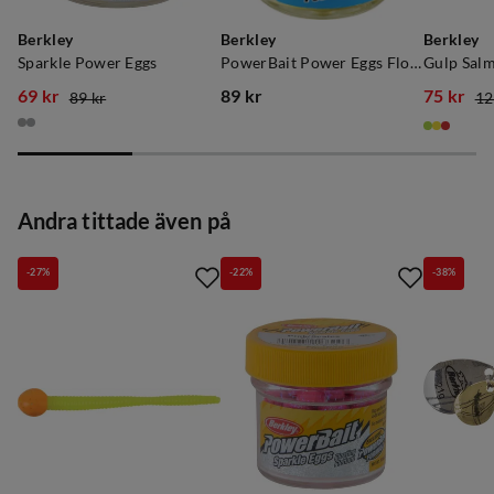
Berkley
Berkley
Berkley
Sparkle Power Eggs
PowerBait Power Eggs Floating Magnum Garlic - Clear Silver/Fl.Yellow
69 kr
89 kr
75 kr
89 kr
12
discounted
original
price
discoun
original
price
price
price
price
Andra tittade även på
-27%
-22%
-38%