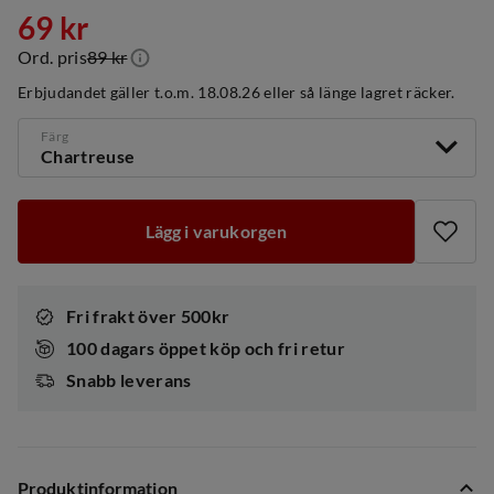
69 kr
Ord. pris
89 kr
discounted
original
Erbjudandet gäller t.o.m. 18.08.26 eller så länge lagret räcker.
price
price
Färg
Chartreuse
Lägg i varukorgen
Fri frakt över 500kr
100 dagars öppet köp och fri retur
Snabb leverans
Produktinformation