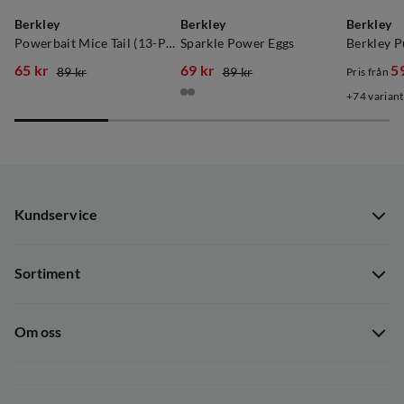
Berkley
Berkley
Berkley
Powerbait Mice Tail (13-Pack) - Orange Silver/Chart
Sparkle Power Eggs
Berkley P
65 kr
69 kr
5
89 kr
89 kr
Pris från
discounted
original
discounted
original
discoun
original
74
variant
price
price
price
price
price
price
Kundservice
Kundservice
Sortiment
Guider
Nyheter
Dataskyddspolicy
Om oss
Kampanjer
Ångra avtal
Om Out Fishing