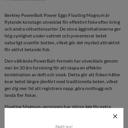
Berkley PowerBait Power Eggs Floating Magnum är
flytande konstagn utvecklat för effektivt fiske efter öring
och andra sötvattensarter. De stora äggimitationerna ger
hög synlighet under vattnet och presenterar betet
naturligt ovanför botten, vilket gör det mycket attraktivt
för aktivt betande fisk.
Den välkända PowerBait-formeln har utvecklats genom
mer än 30 års forskning för att skapa en effektiv
kombination av doft och smak. Detta gör att fisken håller
kvar betet längre jämfört med traditionella beten, vilket
ger dig mer tid att registrera napp, göra mothugg och
landa fler fiskar.
Floating Magnum-versionen har större ägg för extra
synlighet och lockeffekt, vilket gör den särskilt effektiv i
put & take-vatten, insjöar och vid fiske efter större öring.
Nytt nu!
Betet kan användas ensamt eller kombineras med