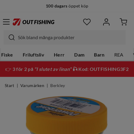
100 dagars
öppet köp
Fiske
Friluftsliv
Herr
Dam
Barn
REA
👉
3 för 2 på
"I slutet av linan"
🎣 Kod: OUTFISHING3F2
Start
Varumärken
Berkley