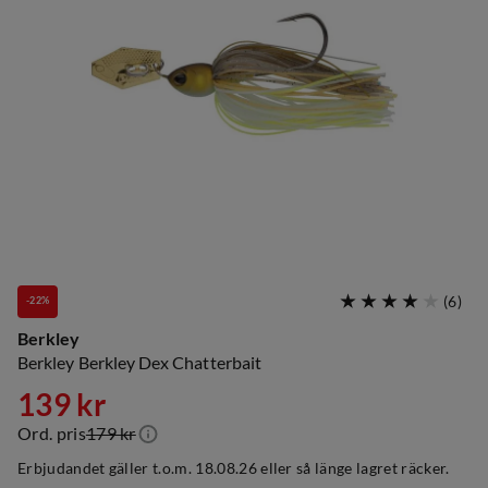
(
6
)
-22%
Berkley
Berkley Berkley Dex Chatterbait
139 kr
Ord. pris
179 kr
discounted
original
Erbjudandet gäller t.o.m. 18.08.26 eller så länge lagret räcker.
price
price