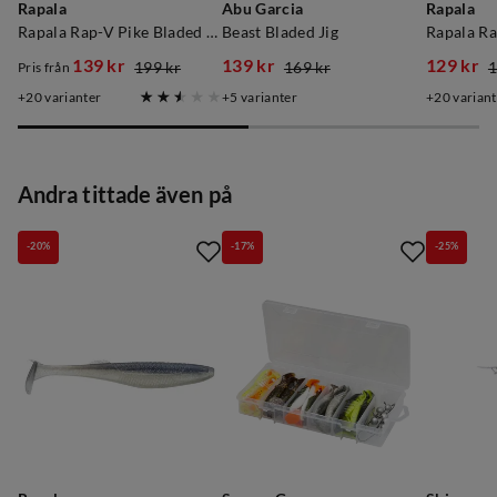
Rapala
Abu Garcia
Rapala
Rapala Rap-V Pike Bladed Jig Bb
Beast Bladed Jig
139 kr
139 kr
129 kr
199 kr
169 kr
1
Pris från
discounted
original
discounted
original
discoun
original
20
varianter
5
varianter
20
variant
price
price
price
price
price
price
Verified by Trustvoice
Andra tittade även på
-20%
-17%
-25%