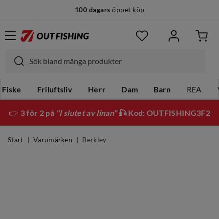
100 dagars
öppet köp
Fiske
Friluftsliv
Herr
Dam
Barn
REA
👉
3 för 2 på
"I slutet av linan"
🎣 Kod: OUTFISHING3F2
Start
Varumärken
Berkley