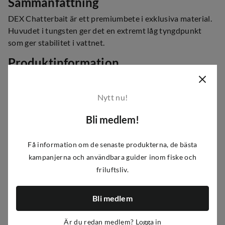
Sammanfattning
DEX Chatterbait är ett premiumbete i exklusiva material.
Huvudet i tungsten ger det en extremt låg tyngdpunkt
som ger stabilitet i vattnet.
Produktinformation
DEX Chatterbait har en handknuten kjol och kemiskt
vässad krok.
Nytt nu!
• Huvud i tungsten
Bli medlem!
• Superflexibel, handknuten kjol
• Högfrekventtjattertterljud
Få information om de senaste produkterna, de bästa
• Flera fantastiska färger
kampanjerna och användbara guider inom fiske och
• Ett superbete för abborre, gös och gädda
friluftsliv.
Artikelnummer
:
A466598
|
FS622928
|
382-0494
Bli medlem
Egenskaper
Är du redan medlem?
Logga in