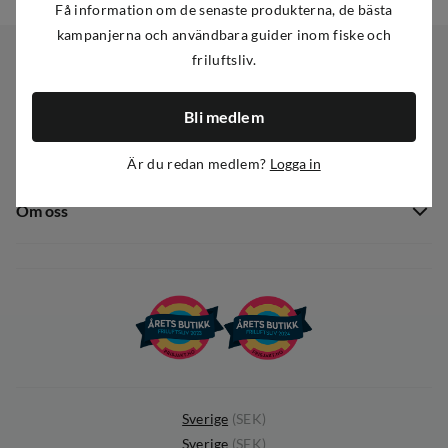
Få information om de senaste produkterna, de bästa
kampanjerna och användbara guider inom fiske och
friluftsliv.
Kundservice
Bli medlem
Kundservice
Sortiment
Är du redan medlem?
Logga in
Guider
Nyheter
Dataskyddspolicy
Om oss
Kampanjer
Ångra avtal
Om Out Fishing
Operation Goksjø
Hållbarhet
Öppenhet
Kundklubb
Sverige
(
SEK
)
Sverige
(
SEK
)