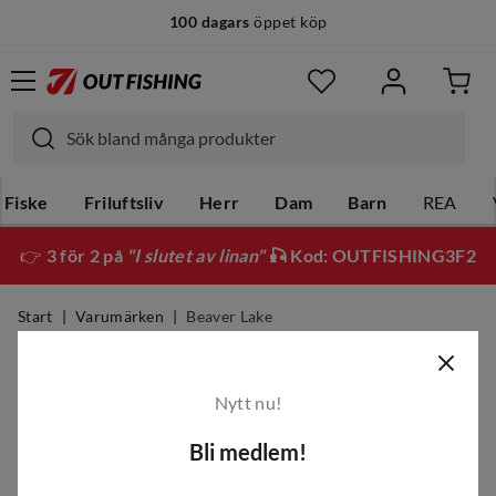
100 dagars
öppet köp
Fiske
Friluftsliv
Herr
Dam
Barn
REA
👉
3 för 2 på
"I slutet av linan"
🎣 Kod: OUTFISHING3F2
Start
Varumärken
Beaver Lake
Beaver Lake
Nytt nu!
Filter
Bli medlem!