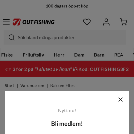
100 dagars
öppet köp
Fiske
Friluftsliv
Herr
Dam
Barn
REA
👉
3 för 2 på
"I slutet av linan"
🎣 Kod: OUTFISHING3F2
Start
Varumärken
Bakken Flies
Bakken Flies
Nytt nu!
Filter
Bli medlem!