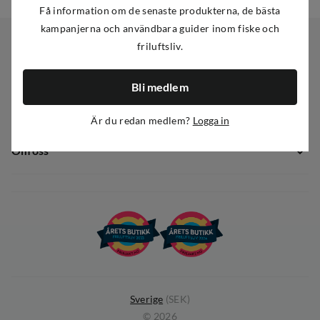
Få information om de senaste produkterna, de bästa
kampanjerna och användbara guider inom fiske och
friluftsliv.
Kundservice
Bli medlem
Kundservice
Sortiment
Guider
Är du redan medlem?
Logga in
Nyheter
Dataskyddspolicy
Om oss
Kampanjer
Ångra avtal
Om Out Fishing
Operation Goksjø
Hållbarhet
Öppenhet
Kundklubb
Sverige
(
SEK
)
©
2026