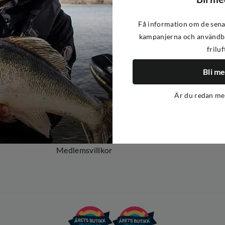
Få information om de sena
kampanjerna och användba
friluf
Om oss
Om Out Fishing
Bli m
Operation Goksjø
Är du redan m
Hållbarhet
Öppenhet
Kundklubb
Medlemsvillkor