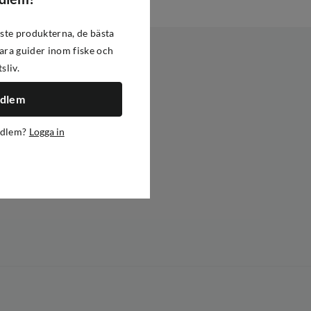
ste produkterna, de bästa
ra guider inom fiske och
tsliv.
edlem
edlem?
Logga in