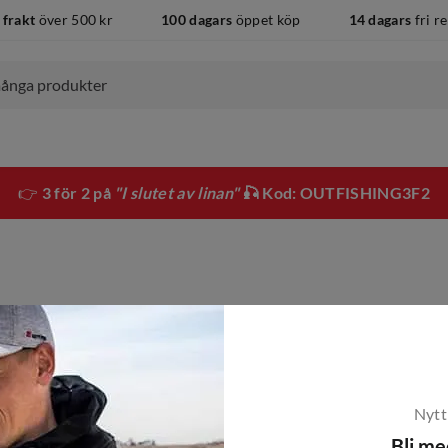
 frakt
över 500 kr
100 dagars
öppet köp
14 dagars
fri r
👉
3 för 2 på
"I slutet av linan"
🎣 Kod: OUTFISHING3F2
Nytt
Bli m