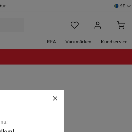
SE
etur
REA
Varumärken
Kundservice
 nu!
edlem!