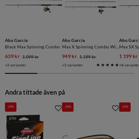
Pr Johansson
4 år sedan
Abu Garcia
Abu Garcia
Abu Garc
Black Max Spinning Combo
Max X Spinning Combo With Line
Max SX S
639 kr
949 kr
1 199 kr
1 099 kr
1 199 kr
discounted
original
discounted
original
discoun
original
2
varianter
2
varianter
8
variante
price
price
price
price
price
price
Verified by Trustvoice
Andra tittade även på
-20%
-28%
-35%