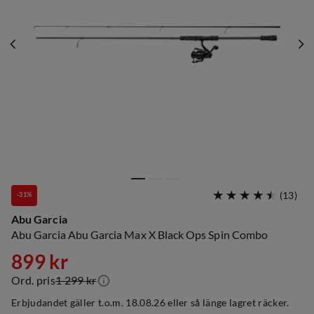
(
13
)
-31%
Abu Garcia
Abu Garcia Abu Garcia Max X Black Ops Spin Combo
899 kr
Ord. pris
1 299 kr
discounted
original
Erbjudandet gäller t.o.m. 18.08.26 eller så länge lagret räcker.
price
price