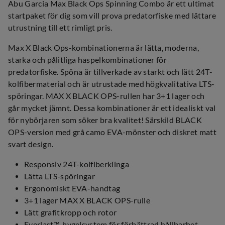
Abu Garcia Max Black Ops Spinning Combo är ett ultimat
startpaket för dig som vill prova predatorfiske med lättare
utrustning till ett rimligt pris.
Max X Black Ops-kombinationerna är lätta, moderna,
starka och pålitliga haspelkombinationer för
predatorfiske. Spöna är tillverkade av starkt och lätt 24T-
kolfibermaterial och är utrustade med högkvalitativa LTS-
spöringar. MAX X BLACK OPS-rullen har 3+1 lager och
går mycket jämnt. Dessa kombinationer är ett idealiskt val
för nybörjaren som söker bra kvalitet! Särskild BLACK
OPS-version med grå camo EVA-mönster och diskret matt
svart design.
Responsiv 24T-kolfiberklinga
Lätta LTS-spöringar
Ergonomiskt EVA-handtag
3+1 lager MAX X BLACK OPS-rulle
Lätt grafitkropp och rotor
Everlast™-bygelsystem för förbättrad hållbarhet