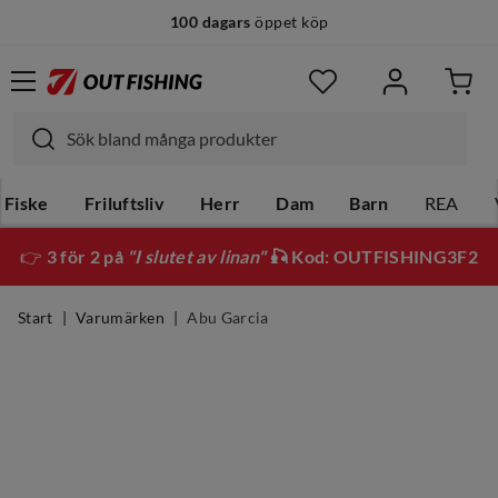
100 dagars
öppet köp
Fiske
Friluftsliv
Herr
Dam
Barn
REA
👉
3 för 2 på
"I slutet av linan"
🎣 Kod: OUTFISHING3F2
Start
Varumärken
Abu Garcia