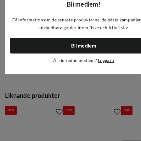
Bli medlem!
Artikelnummer
:
A466537
|
FS622867
|
382-3858
Få information om de senaste produkterna, de bästa kampanje
användbara guider inom fiske och friluftsliv.
Egenskaper
Bli medlem
Leverantörens artikelnummer
:
1551687
Är du redan medlem?
Logga in
Storlek
:
7' 10-30g
Recensioner
(
13
)
4.0
Liknande produkter
-42%
-21%
-14%
Baserat på 2 betyg
Tiago Fernandez
3 år sedan