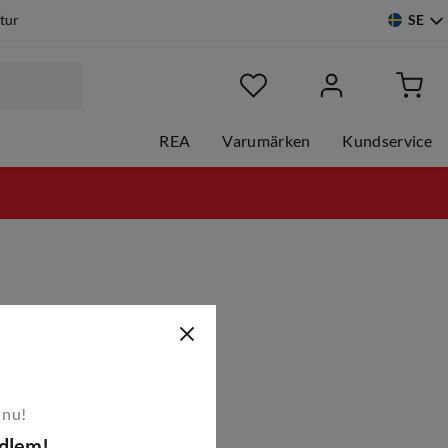
SE
etur
REA
Varumärken
Kundservice
 nu!
edlem!