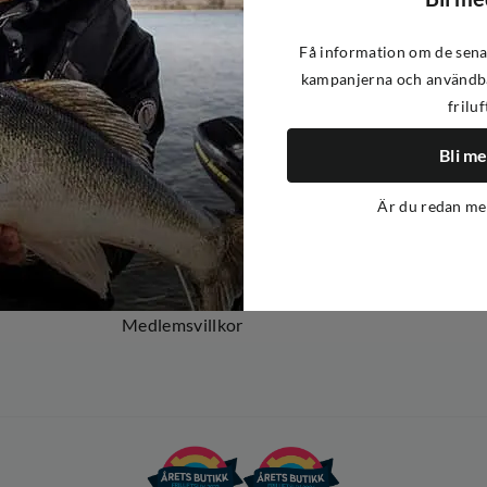
Få information om de sena
kampanjerna och användba
friluf
Om oss
Om Out Fishing
Bli m
Operation Goksjø
Är du redan m
Hållbarhet
Öppenhet
Kundklubb
Medlemsvillkor