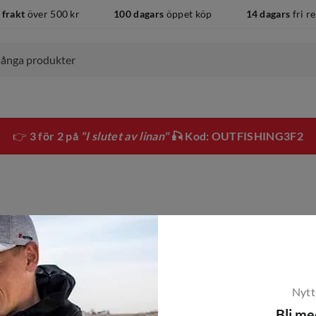
 frakt
över 500 kr
100 dagars
öppet köp
14 dagars
fri r
👉
3 för 2 på
"I slutet av linan"
🎣 Kod: OUTFISHING3F2
Nytt
Bli m