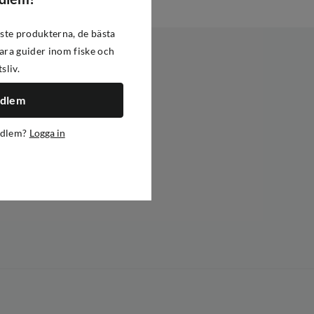
ste produkterna, de bästa
ra guider inom fiske och
tsliv.
edlem
edlem?
Logga in