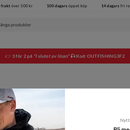
 frakt
över 500 kr
100 dagars
öppet köp
14 dagars
fri r
👉
3 för 2 på
"I slutet av linan"
🎣 Kod: OUTFISHING3F2
Nytt
Bli m