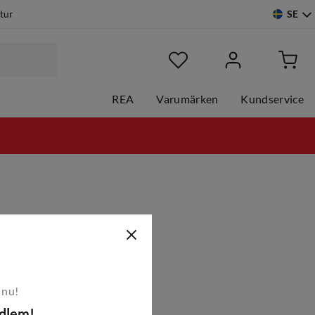
SE
etur
REA
Varumärken
Kundservice
 nu!
edlem!