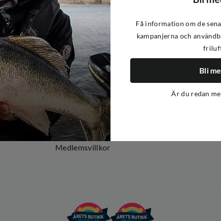
Få information om de sena
kampanjerna och användba
friluf
Om oss
Om Out Fishing
Bli m
Operation Goksjø
Är du redan m
Hållbarhet
Öppenhet
Kundklubb
Medlemsvillkor