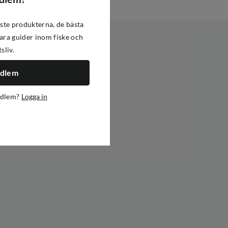
ste produkterna, de bästa
ra guider inom fiske och
tsliv.
edlem
edlem?
Logga in