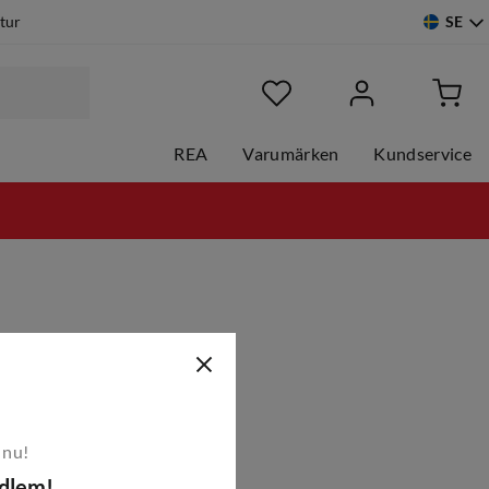
SE
etur
REA
Varumärken
Kundservice
 nu!
edlem!