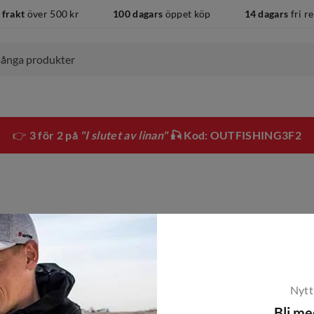
 frakt
över 500 kr
100 dagars
öppet köp
14 dagars
fri r
👉
3 för 2 på
"I slutet av linan"
🎣 Kod: OUTFISHING3F2
Nytt
Bli m