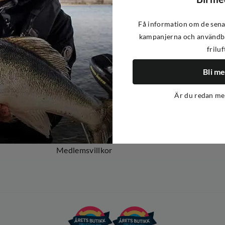
Få information om de sena
kampanjerna och användba
friluf
Om oss
Om Out Fishing
Bli m
Operation Goksjø
Är du redan m
Hållbarhet
Öppenhet
Kundklubb
Medlemsvillkor