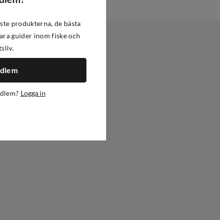
ste produkterna, de bästa
ra guider inom fiske och
tsliv.
edlem
edlem?
Logga in