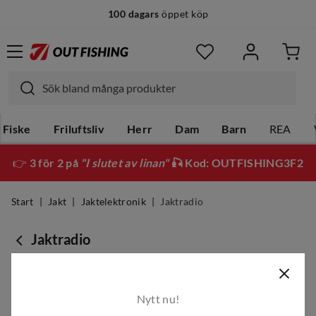
100 dagars
öppet köp
Fiske
Friluftsliv
Herr
Dam
Barn
REA
👉
3 för 2 på
"I slutet av linan"
🎣 Kod: OUTFISHING3F2
Start
Jakt
Jaktelektronik
Jaktradio
Jaktradio
Att ha god kommunikation under jakten är avgörande för
säkerheten och en lyckad jaktupplevelse. Hos Outfishing hittar
Nytt nu!
du ett brett utbud av jaktradioapparater från ledande märken
Utforska vårt sortiment och beställ din nya jaktradio redan