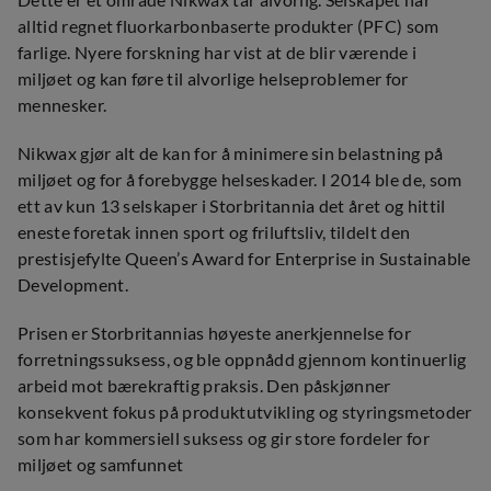
Dette er et område Nikwax tar alvorlig. Selskapet har
alltid regnet fluorkarbonbaserte produkter (PFC) som
farlige. Nyere forskning har vist at de blir værende i
miljøet og kan føre til alvorlige helseproblemer for
mennesker.
Nikwax gjør alt de kan for å minimere sin belastning på
miljøet og for å forebygge helseskader. I 2014 ble de, som
ett av kun 13 selskaper i Storbritannia det året og hittil
eneste foretak innen sport og friluftsliv, tildelt den
prestisjefylte Queen’s Award for Enterprise in Sustainable
Development.
Prisen er Storbritannias høyeste anerkjennelse for
forretningssuksess, og ble oppnådd gjennom kontinuerlig
arbeid mot bærekraftig praksis. Den påskjønner
konsekvent fokus på produktutvikling og styringsmetoder
som har kommersiell suksess og gir store fordeler for
miljøet og samfunnet