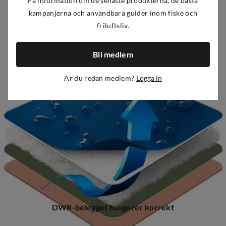
Få information om de senaste produkterna, de bästa
kampanjerna och användbara guider inom fiske och
DWR-belegget og pusteevnen til vanntette plagg, fottøy
friluftsliv.
og utstyr kan gjenopprettes ved å vaske og impregnere
med Nikwax’ prisbelønte produktserie for
etterbehandling.
Bli medlem
Är du redan medlem?
Logga in
DWR-belegget fungerer korrekt