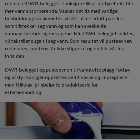
redusere DWR-beleggets funksjon slik at utstyret ditt blir
mer vannabsorberende. Vaskes det da med vanlige
husholdnings vaskemidler vil det bli etterlatt partikler
som tiltrekker seg vann og som kan svekke de
vannavstøtende egenskapene. Når DWR-belegget svikter,
vil tekstilet suge til seg vann. Som resultat vil pusteevnen
reduseres, kondens får ikke slippe ut og du blir våt fra
innsiden.
DWR-belegget og pusteevnen til vanntette plagg, fottøy
og utstyr kan gjenopprettes ved å vaske og impregnere
med Nikwax’ prisbelønte produktserie for
etterbehandling.