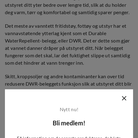
utstyret ditt yter bedre over lengre tid, slik at du holder
deg varm, tørr og komfortabel og samtidig sparer penger.
Det meste av vanntett fritidstøy, fottøy og utstyr har et
vannavstøtende ytterlag kjent som et Durable
WaterRepellent-belegg, eller DWR. Det er dette som gjør
at vannet danner dråper på utstyret ditt. Når belegget
fungerer som det skal, lar det fuktighet slippe ut samtidig
som det hindrer at vann trenger inn.
Skitt, kroppsoljer og andre kontaminanter kan over tid
redusere DWR-beleggets funksjon slik at utstyret ditt blir
mer vannabsorberende. Vaskes det da med vanlige
husholdnings vaskemidler vil det bli etterlatt partikler
som tiltrekker seg vann og som kan svekke de
Nytt nu!
vannavstøtende egenskapene. Når DWR-belegget svikter,
vil tekstilet suge til seg vann. Som resultat vil pusteevnen
Bli medlem!
reduseres, kondens får ikke slippe ut og du blir våt fra
innsiden.