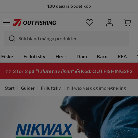
100 dagars
öppet köp
14 dagars
fri retur
Fiske
Friluftsliv
Herr
Dam
Barn
REA
👉
3 för 2 på
"I slutet av linan"
🎣 Kod: OUTFISHING3F2
Start
Guider
Friluftsliv
Nikwax vask og impregnering