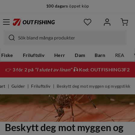
100 dagars
öppet köp
Fiske
Friluftsliv
Herr
Dam
Barn
REA
👉
3 för 2 på
"I slutet av linan"
🎣 Kod: OUTFISHING3F2
art
Guider
Friluftsliv
Beskytt deg mot myggen og myggstikk
Beskytt deg mot myggen og