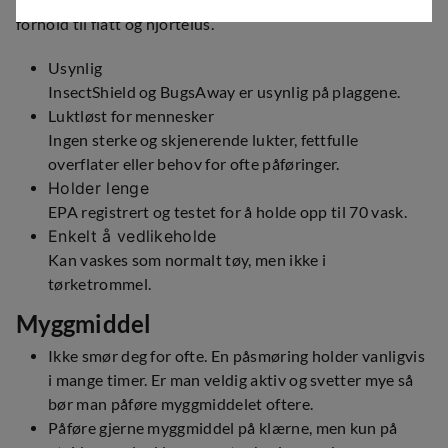
myggsesong eller i plussgrader fra april til oktober i
forhold til flått og hjortelus.
Usynlig
InsectShield og BugsAway er usynlig på plaggene.
Luktløst for mennesker
Ingen sterke og skjenerende lukter, fettfulle
overflater eller behov for ofte påføringer.
Holder lenge
EPA registrert og testet for å holde opp til 70 vask.
Enkelt å vedlikeholde
Kan vaskes som normalt tøy, men ikke i
tørketrommel.
Myggmiddel
Ikke smør deg for ofte. En påsmøring holder vanligvis
i mange timer. Er man veldig aktiv og svetter mye så
bør man påføre myggmiddelet oftere.
Påføre gjerne myggmiddel på klærne, men kun på