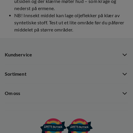
utsiden og der klærne møter hud – som krage og
nederst på ermene.
NB! Innsekt middel kan lage oljeflekker på klær av
syntetiske stoff. Test ut et lite område før du påfører
middelet på større områder.
Kundservice
Kundservice
Sortiment
Guider
Nyheter
Dataskyddspolicy
Om oss
Kampanjer
Ångra avtal
Om Out Fishing
Operation Goksjø
Hållbarhet