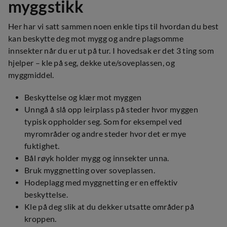
myggstikk
Her har vi satt sammen noen enkle tips til hvordan du best
kan beskytte deg mot mygg og andre plagsomme
innsekter når du er ut på tur. I hovedsak er det 3 ting som
hjelper – kle på seg, dekke ute/soveplassen, og
myggmiddel.
Beskyttelse og klær mot myggen
Unngå å slå opp leirplass på steder hvor myggen
typisk oppholder seg. Som for eksempel ved
myrområder og andre steder hvor det er mye
fuktighet.
Bål røyk holder mygg og innsekter unna.
Bruk myggnetting over soveplassen.
Hodeplagg med myggnetting er en effektiv
beskyttelse.
Kle på deg slik at du dekker utsatte områder på
kroppen.