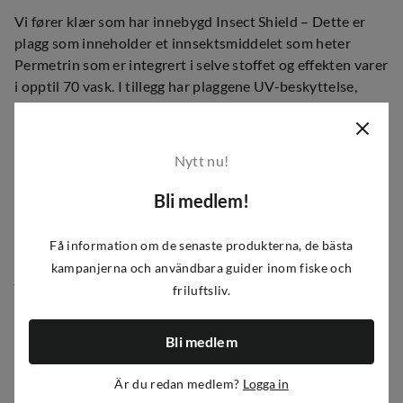
Vi fører klær som har innebygd Insect Shield – Dette er
plagg som inneholder et innsektsmiddelet som heter
Permetrin som er integrert i selve stoffet og effekten varer
i opptil 70 vask. I tillegg har plaggene UV-beskyttelse,
luktstopper og tørker ekstra hurtig.
Insect Shield med Permetrin hjelper til med å støte ifra seg
Nytt nu!
insekter som mygg, flått, hjortelus, maur, fluer og knott.
Insect Shield var det første EPA-registrerte
Bli medlem!
insektsmiddelet som er godkjent for bruk i klær allerede
tilbake i 2003. Siden da er det brukt i over 25 millioner
Få information om de senaste produkterna, de bästa
plagg. Insect Shield er mye brukt av mennesker som
kampanjerna och användbara guider inom fiske och
jobber i utsatte insektsområder som regnskoer, tropene,
friluftsliv.
myr- og våtmarkesområder. Det er av den grunn også
populært bland jegere, fiskere og friluftsmennesker.
Bli medlem
Plagg med Insect shield og Bugs Away anbefales om du
skal oppholde deg mye ute i naturen når det er
Är du redan medlem?
Logga in