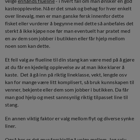
velge
enhånds flueline
- i hvert fall om man ønsker en god
kasteopplevelse. Nå er det smak og behag for hver enkelt
over linevalg, men er man ganske fersk innenfor dette
fisket eller vurderer å begynne med dette så anbefales det
sterkt å ikke kjøpe noe før man eventuelt har pratet med
en av dem som jobber i butikken eller får hjelp mellom
noen som kan dette.
Et feil valg av flueline til din stang kan være med på å gjøre
at du får en kjedelig opplevelse av at man ikke klarer å
kaste. Det å gå inn på riktig lineklasse, vekt, lengde osv
kan for mange være litt komplisert, så bruk kunnskapen til
venner, bekjente eller dem som jobber i butikken. Da får
man god hjelp og mest sannsynlig riktig tilpasset line til
stang.
En annen viktig faktor er valg mellom flyt og diverse synke
liner.
Også her er det mye forskjellig å velge mellom. Jeg selv