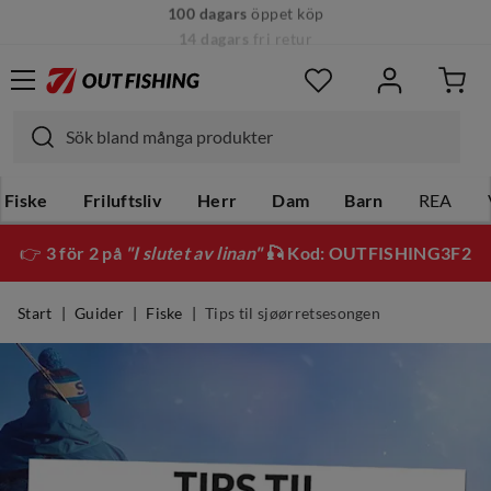
14 dagars
fri retur
Fiske
Friluftsliv
Herr
Dam
Barn
REA
👉
3 för 2 på
"I slutet av linan"
🎣 Kod: OUTFISHING3F2
Start
Guider
Fiske
Tips til sjøørretsesongen