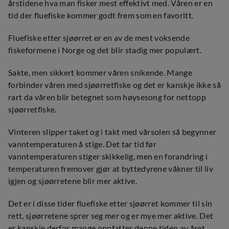
årstidene hva man fisker mest effektivt med. Våren er en
tid der fluefiske kommer godt frem som en favoritt.
Fluefiske etter sjøørret er en av de mest voksende
fiskeformene i Norge og det blir stadig mer populært.
Sakte, men sikkert kommer våren snikende. Mange
forbinder våren med sjøørretfiske og det er kanskje ikke så
rart da våren blir betegnet som høysesong for nettopp
sjøørretfiske.
Vinteren slipper taket og i takt med vårsolen så begynner
vanntemperaturen å stige. Det tar tid før
vanntemperaturen stiger skikkelig, men en forandring i
temperaturen fremover gjør at byttedyrene våkner til liv
igjen og sjøørretene blir mer aktive.
Det er i disse tider fluefiske etter sjøørret kommer til sin
rett, sjøørretene sprer seg mer og er mye mer aktive. Det
er kanskje derfor mange oppfatter denne tiden av året