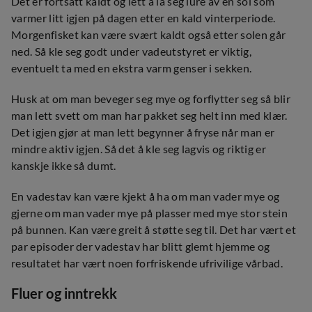
Det er fortsatt kaldt og lett å la seg lure av en sol som
varmer litt igjen på dagen etter en kald vinterperiode.
Morgenfisket kan være svært kaldt også etter solen går
ned. Så kle seg godt under vadeutstyret er viktig,
eventuelt ta med en ekstra varm genser i sekken.
Husk at om man beveger seg mye og forflytter seg så blir
man lett svett om man har pakket seg helt inn med klær.
Det igjen gjør at man lett begynner å fryse når man er
mindre aktiv igjen. Så det å kle seg lagvis og riktig er
kanskje ikke så dumt.
En vadestav kan være kjekt å ha om man vader mye og
gjerne om man vader mye på plasser med mye stor stein
på bunnen. Kan være greit å støtte seg til. Det har vært et
par episoder der vadestav har blitt glemt hjemme og
resultatet har vært noen forfriskende ufrivilige vårbad.
Fluer og inntrekk