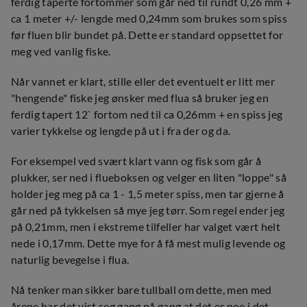
ferdig taperte fortommer som går ned til rundt 0,26 mm +
ca 1 meter +/- lengde med 0,24mm som brukes som spiss
før fluen blir bundet på. Dette er standard oppsettet for
meg ved vanlig fiske.
Når vannet er klart, stille eller det eventuelt er litt mer
"hengende" fiske jeg ønsker med flua så bruker jeg en
ferdig tapert 12` fortom ned til ca 0,26mm + en spiss jeg
varier tykkelse og lengde på ut i fra der og da.
For eksempel ved svært klart vann og fisk som går å
plukker, ser ned i flueboksen og velger en liten "loppe" så
holder jeg meg på ca 1 - 1,5 meter spiss, men tar gjerne å
går ned på tykkelsen så mye jeg tørr. Som regel ender jeg
på 0,21mm, men i ekstreme tilfeller har valget vært helt
nede i 0,17mm. Dette mye for å få mest mulig levende og
naturlig bevegelse i flua.
Nå tenker man sikker bare tullball om dette, men med
årene har det vist seg gang på gang at det er noe i det.