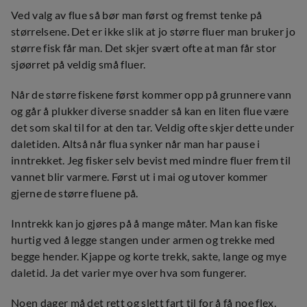
Ved valg av flue så bør man først og fremst tenke på
størrelsene. Det er ikke slik at jo større fluer man bruker jo
større fisk får man. Det skjer svært ofte at man får stor
sjøørret på veldig små fluer.
Når de større fiskene først kommer opp på grunnere vann
og går å plukker diverse snadder så kan en liten flue være
det som skal til for at den tar. Veldig ofte skjer dette under
daletiden. Altså når flua synker når man har pause i
inntrekket. Jeg fisker selv bevist med mindre fluer frem til
vannet blir varmere. Først ut i mai og utover kommer
gjerne de større fluene på.
Inntrekk kan jo gjøres på å mange måter. Man kan fiske
hurtig ved å legge stangen under armen og trekke med
begge hender. Kjappe og korte trekk, sakte, lange og mye
daletid. Ja det varier mye over hva som fungerer.
Noen dager må det rett og slett fart til for å få noe flex.