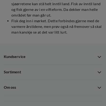
sjøørretene kan stå helt inntil land. Fisk av inntil land
og fisk gjerne av i en vifteform. Da dekker man helle
området før man går ut.
Fisk deg inn i mørket. Dette forbindes gjerne med de
varmere årstidene, men prøv også nå fremover så skal
man kanskje se at det var litt lurt.
Kundservice
Kundservice
Sortiment
Guider
Nyheter
Dataskyddspolicy
Om oss
Kampanjer
Ångra avtal
Om Out Fishing