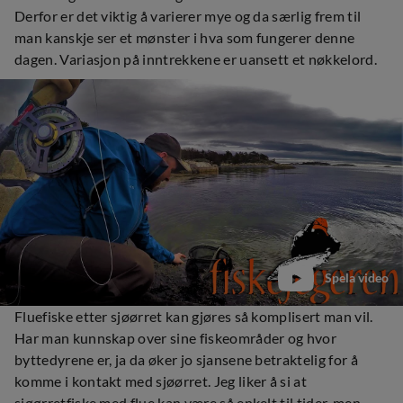
Derfor er det viktig å varierer mye og da særlig frem til
man kanskje ser et mønster i hva som fungerer denne
dagen. Variasjon på inntrekkene er uansett et nøkkelord.
Spela video
Fluefiske etter sjøørret kan gjøres så komplisert man vil.
Har man kunnskap over sine fiskeområder og hvor
byttedyrene er, ja da øker jo sjansene betraktelig for å
komme i kontakt med sjøørret. Jeg liker å si at
sjøørretfiske med flue kan være så enkelt til tider, men