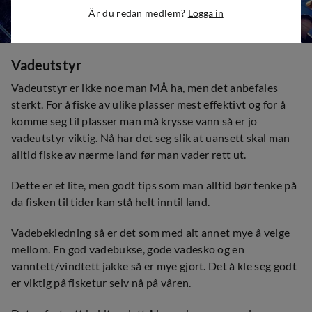
Är du redan medlem?
Logga in
Vadeutstyr
Vadeutstyr er ikke noe man MÅ ha, men det anbefales
sterkt. For å fiske av ulike plasser mest effektivt og for å
komme seg til plasser man må krysse vann så er jo
vadeutstyr viktig. Nå har det seg slik at uansett skal man
alltid fiske av nærme land før man vader rett ut.
Dette er et lite, men godt tips som man alltid bør tenke på
da fisken til tider kan stå helt inntil land.
Vadebekledning så er det som med alt annet mye å velge
mellom. En god vadebukse, gode vadesko og en
vanntett/vindtett jakke så er mye gjort. Det å kle seg godt
er viktig på fisketur selv nå på våren.