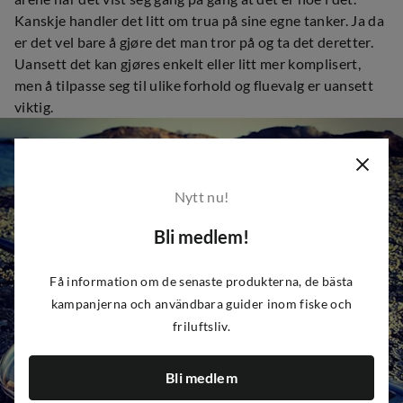
Kanskje handler det litt om trua på sine egne tanker. Ja da
er det vel bare å gjøre det man tror på og ta det deretter.
Uansett det kan gjøres enkelt eller litt mer komplisert,
men å tilpasse seg til ulike forhold og fluevalg er uansett
viktig.
Nytt nu!
Bli medlem!
Få information om de senaste produkterna, de bästa
kampanjerna och användbara guider inom fiske och
friluftsliv.
Bli medlem